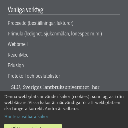
Vanliga verktyg
Proceedo (beställningar, fakturor)
Primula (ledighet, sjukanmälan, lönespec m.m.)
Webbmejl
ReachMee
Edusign
Protokoll och beslutslistor
SLU, Sveriges lantbruksuniversitet, har
verksamhet över hela Sverige. Huvudorter är
Denna webbplats använder kakor (cookies), som lagras i din
Alnarp, Uppsala och Umeå.
SLU är
webbläsare. Vissa kakor är nödvändiga för att webbplatsen
miljöcertifierat enligt ISO 14001. •
Telefon:
ska fungera korrekt. Andra är valbara.
018-67 10 00 • Org nr: 202100-2817 •
Om
Hantera valbara kakor
medarbetarwebben
•
SLU:s fakturaadress
•