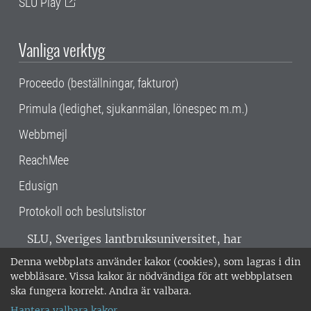
SLU Play
Vanliga verktyg
Proceedo (beställningar, fakturor)
Primula (ledighet, sjukanmälan, lönespec m.m.)
Webbmejl
ReachMee
Edusign
Protokoll och beslutslistor
SLU, Sveriges lantbruksuniversitet, har
verksamhet över hela Sverige. Huvudorter är
Denna webbplats använder kakor (cookies), som lagras i din
Alnarp, Uppsala och Umeå.
SLU är
webbläsare. Vissa kakor är nödvändiga för att webbplatsen
miljöcertifierat enligt ISO 14001. •
Telefon:
ska fungera korrekt. Andra är valbara.
018-67 10 00 • Org nr: 202100-2817 •
Om
Hantera valbara kakor