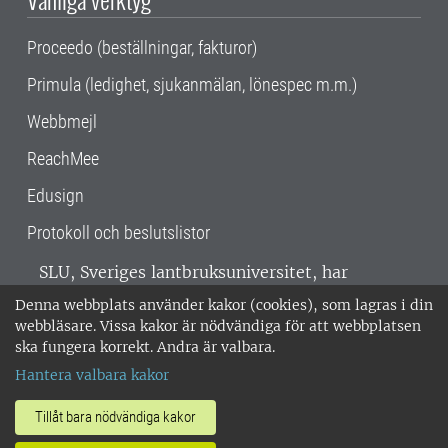
Proceedo (beställningar, fakturor)
Primula (ledighet, sjukanmälan, lönespec m.m.)
Webbmejl
ReachMee
Edusign
Protokoll och beslutslistor
SLU, Sveriges lantbruksuniversitet, har
verksamhet över hela Sverige. Huvudorter är
Denna webbplats använder kakor (cookies), som lagras i din
Alnarp, Uppsala och Umeå.
SLU är
webbläsare. Vissa kakor är nödvändiga för att webbplatsen
miljöcertifierat enligt ISO 14001. •
Telefon:
ska fungera korrekt. Andra är valbara.
018-67 10 00 • Org nr: 202100-2817 •
Om
Hantera valbara kakor
medarbetarwebben
•
SLU:s fakturaadress
•
Om SLU:s webbplatser
•
Vid KRIS
Tillåt bara nödvändiga kakor
•
Hantera kakor
•
Behandling av