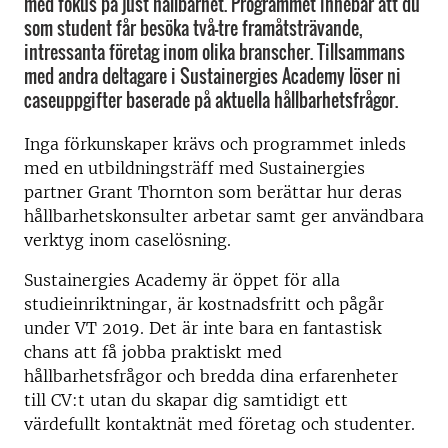
med fokus på just hållbarhet. Programmet innebär att du
som student får besöka två-tre framåtsträvande,
intressanta företag inom olika branscher. Tillsammans
med andra deltagare i Sustainergies Academy löser ni
caseuppgifter baserade på aktuella hållbarhetsfrågor.
Inga förkunskaper krävs och programmet inleds
med en utbildningsträff med Sustainergies
partner Grant Thornton som berättar hur deras
hållbarhetskonsulter arbetar samt ger användbara
verktyg inom caselösning.
Sustainergies Academy är öppet för alla
studieinriktningar, är kostnadsfritt och pågår
under VT 2019. Det är inte bara en fantastisk
chans att få jobba praktiskt med
hållbarhetsfrågor och bredda dina erfarenheter
till CV:t utan du skapar dig samtidigt ett
värdefullt kontaktnät med företag och studenter.