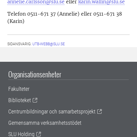
annelie.carlsson@slu.se
eller
karin.wallin@slu.se
Telefon 0511-671 37 (Annelie) eller 0511-671 38
(Karin)
SIDANSVARIG:
UTB-WEBB@SLU.SE
Organisationsenheter
Fakulteter
Biblioteket
Centrumbildningar och samarbetsprojekt
Gemensamma verksamhetsstödet
SLU Holding