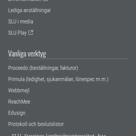
Lediga anställningar
SLU i media
SLU Play
Vanliga verktyg
Proceedo (beställningar, fakturor)
Primula (ledighet, sjukanmälan, lönespec m.m.)
Webbmejl
ReachMee
Edusign
Protokoll och beslutslistor
SLU, Sveriges lantbruksuniversitet, har