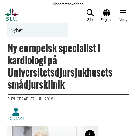
Medarbetarwebben
Till startsida
Sök
English
Meny
Nyhet
Ny europeisk specialist i
kardiologi på
Universitetsdjursjukhusets
smådjursklinik
PUBLICERAD: 27 JUNI 2018
KONTAKT