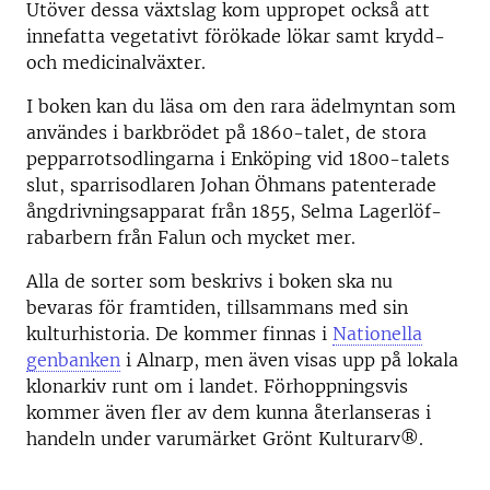
Utöver dessa växtslag kom uppropet också att
innefatta vegetativt förökade lökar samt krydd-
och medicinalväxter.
I boken kan du läsa om den rara ädelmyntan som
användes i barkbrödet på 1860-talet, de stora
pepparrotsodlingarna i Enköping vid 1800-talets
slut, sparrisodlaren Johan Öhmans patenterade
ångdrivningsapparat från 1855, Selma Lagerlöf-
rabarbern från Falun och mycket mer.
Alla de sorter som beskrivs i boken ska nu
bevaras för framtiden, tillsammans med sin
kulturhistoria. De kommer finnas i
Nationella
genbanken
i Alnarp, men även visas upp på lokala
klonarkiv runt om i landet. Förhoppningsvis
kommer även fler av dem kunna återlanseras i
handeln under varumärket Grönt Kulturarv®.