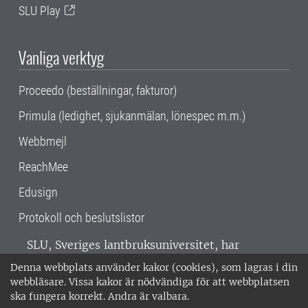
SLU Play
Vanliga verktyg
Proceedo (beställningar, fakturor)
Primula (ledighet, sjukanmälan, lönespec m.m.)
Webbmejl
ReachMee
Edusign
Protokoll och beslutslistor
SLU, Sveriges lantbruksuniversitet, har
verksamhet över hela Sverige. Huvudorter är
Denna webbplats använder kakor (cookies), som lagras i din
Alnarp, Uppsala och Umeå.
SLU är
webbläsare. Vissa kakor är nödvändiga för att webbplatsen
miljöcertifierat enligt ISO 14001. •
Telefon:
ska fungera korrekt. Andra är valbara.