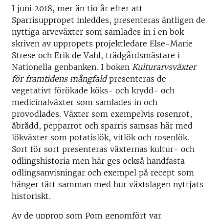
I juni 2018, mer än tio år efter att
Sparrisuppropet inleddes, presenteras äntligen de
nyttiga arveväxter som samlades in i en bok
skriven av uppropets projektledare Else-Marie
Strese och Erik de Vahl, trädgårdsmästare i
Nationella genbanken. I boken
Kulturarvsväxter
för framtidens mångfald
presenteras de
vegetativt förökade köks- och krydd- och
medicinalväxter som samlades in och
provodlades. Växter som exempelvis rosenrot,
åbrådd, pepparrot och sparris samsas här med
lökväxter som potatislök, vitlök och rosenlök.
Sort för sort presenteras växternas kultur- och
odlingshistoria men här ges också handfasta
odlingsanvisningar och exempel på recept som
hänger tätt samman med hur växtslagen nyttjats
historiskt.
Av de upprop som Pom genomfört var