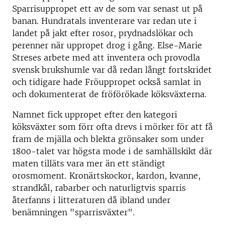
Sparrisuppropet ett av de som var senast ut på
banan. Hundratals inventerare var redan ute i
landet på jakt efter rosor, prydnadslökar och
perenner när uppropet drog i gång. Else-Marie
Streses arbete med att inventera och provodla
svensk brukshumle var då redan långt fortskridet
och tidigare hade Fröuppropet också samlat in
och dokumenterat de fröförökade köksväxterna.
Namnet fick uppropet efter den kategori
köksväxter som förr ofta drevs i mörker för att få
fram de mjälla och blekta grönsaker som under
1800-talet var högsta mode i de samhällskikt där
maten tilläts vara mer än ett ständigt
orosmoment. Kronärtskockor, kardon, kvanne,
strandkål, rabarber och naturligtvis sparris
återfanns i litteraturen då ibland under
benämningen "sparrisväxter".