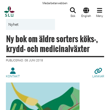
Medarbetarwebben
Till startsida
Sök
English
Meny
Nyhet
Ny bok om äldre sorters köks-,
krydd- och medicinalväxter
PUBLICERAD: 08 JUNI 2018
KONTAKT
LÄNKAR