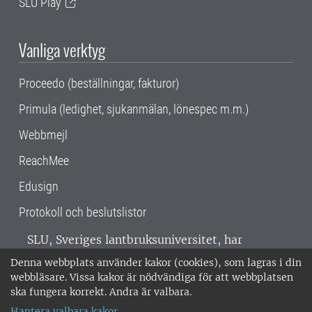
SLU Play
Vanliga verktyg
Proceedo (beställningar, fakturor)
Primula (ledighet, sjukanmälan, lönespec m.m.)
Webbmejl
ReachMee
Edusign
Protokoll och beslutslistor
SLU, Sveriges lantbruksuniversitet, har
verksamhet över hela Sverige. Huvudorter är
Denna webbplats använder kakor (cookies), som lagras i din
Alnarp, Uppsala och Umeå.
SLU är
webbläsare. Vissa kakor är nödvändiga för att webbplatsen
miljöcertifierat enligt ISO 14001. •
Telefon:
ska fungera korrekt. Andra är valbara.
018-67 10 00 • Org nr: 202100-2817 •
Om
Hantera valbara kakor