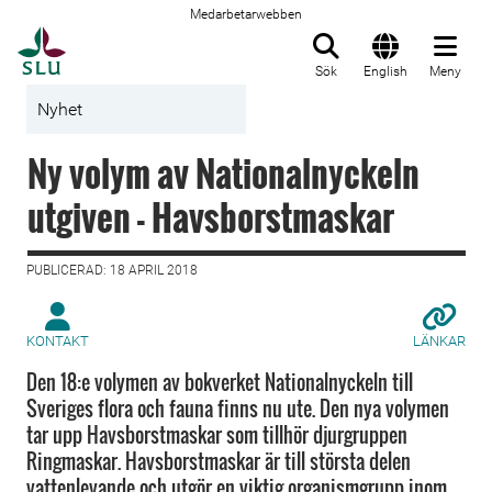
Medarbetarwebben
Till startsida
Sök
English
Meny
Nyhet
Ny volym av Nationalnyckeln
utgiven - Havsborstmaskar
PUBLICERAD: 18 APRIL 2018
KONTAKT
LÄNKAR
Den 18:e volymen av bokverket Nationalnyckeln till
Sveriges flora och fauna finns nu ute. Den nya volymen
tar upp Havsborstmaskar som tillhör djurgruppen
Ringmaskar. Havsborstmaskar är till största delen
vattenlevande och utgör en viktig organismgrupp inom