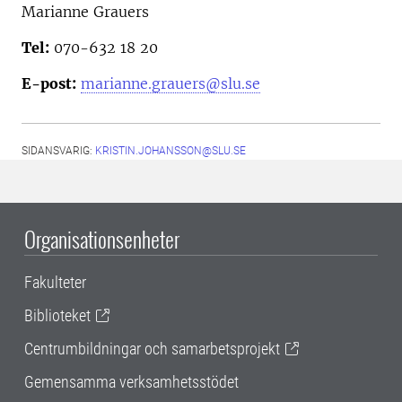
Marianne Grauers
Tel:
070-632 18 20
E-post:
marianne.grauers@slu.se
SIDANSVARIG:
KRISTIN.JOHANSSON@SLU.SE
Organisationsenheter
Fakulteter
Biblioteket
Centrumbildningar och samarbetsprojekt
Gemensamma verksamhetsstödet