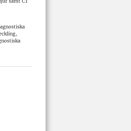
djur samt CT
iagnostiska
ckling,
gnostiska