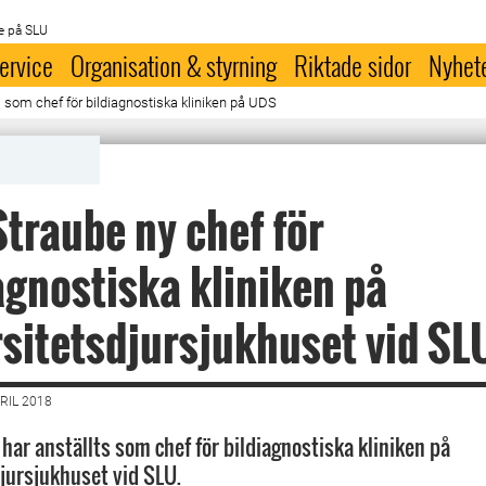
e på SLU
ervice
Organisation & styrning
Riktade sidor
Nyhet
 som chef för bildiagnostiska kliniken på UDS
traube ny chef för
agnostiska kliniken på
sitetsdjursjukhuset vid SL
RIL 2018
har anställts som chef för bildiagnostiska kliniken på
jursjukhuset vid SLU.