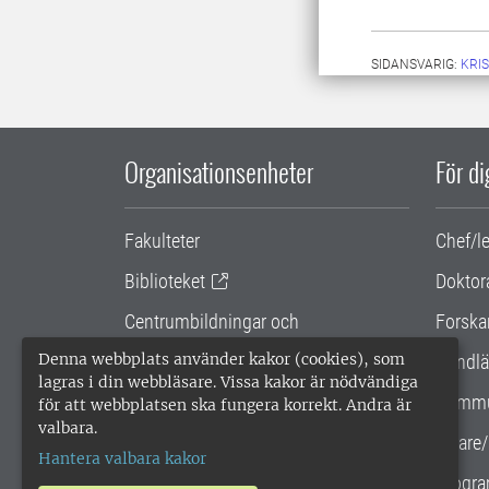
SIDANSVARIG:
KRI
Organisationsenheter
För d
Fakulteter
Chef/l
Biblioteket
Doktor
Centrumbildningar och
Forska
samarbetsprojekt
Denna webbplats använder kakor (cookies), som
Handlä
lagras i din webbläsare. Vissa kakor är nödvändiga
Gemensamma verksamhetsstödet
Kommu
för att webbplatsen ska fungera korrekt. Andra är
valbara.
SLU Holding
Lärare/
Hantera valbara kakor
Progra