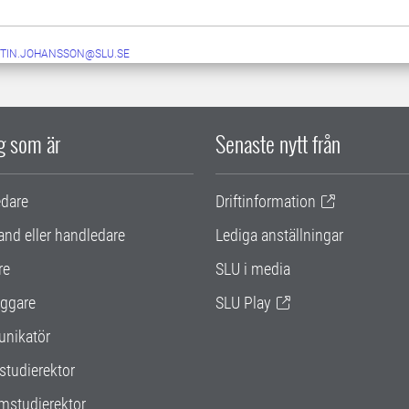
STIN.JOHANSSON@SLU.SE
ig som är
Senaste nytt från
edare
Driftinformation
and eller handledare
Lediga anställningar
re
SLU i media
ggare
SLU Play
nikatör
studierektor
mstudierektor