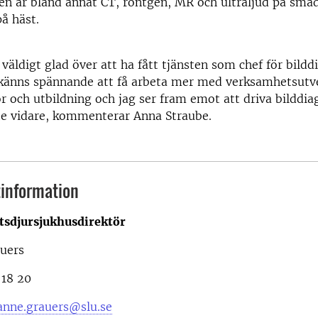
en är bland annat CT, röntgen, MR och ultraljud på små
å häst.
digt glad över att ha fått tjänsten som chef för bildd
 känns spännande att få arbeta mer med verksamhetsutve
r och utbildning och jag ser fram emot att driva bilddia
te vidare, kommenterar Anna Straube.
information
etsdjursjukhusdirektör
uers
18 20
anne.grauers@slu.se