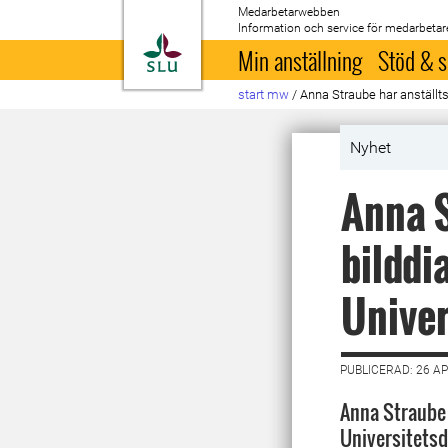
Medarbetarwebben
Information och service för medarbetar
Till startsida
Min anställning
Stöd & s
start mw
/
Anna Straube har anställts
Nyhet
Anna S
bilddi
Univer
PUBLICERAD: 26 AP
Anna Straube 
Universitetsd