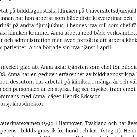
tat på bilddiagnostiska kliniken på Universitetsdjursjuk
innan har hon arbetat som både distriktsveterinär och
inär på andra djursjukhus. I hennes nya roll som chef fö
iska kliniken kommer Anna arbeta med både verksamhets
r och administration men även fortsätta att arbeta klin
 patienter. Anna började sin nya tjänst i april.
ket glad att Anna axlar tjänsten som chef för bilddi
DS. Anna har en gedigen erfarenhet av bilddiagnostik på
 hon dessutom har arbetat på kliniken i många år och väl 
och personalen är en styrka. Jag ser mycket fram emot 
sammans med Anna, säger Henrik Ericsson
jursjukhusdirektör.
 veterinärexamen 1999 i Hannover, Tyskland och har äve
petens i bilddiagnostik för hund och katt (steg II). Henn