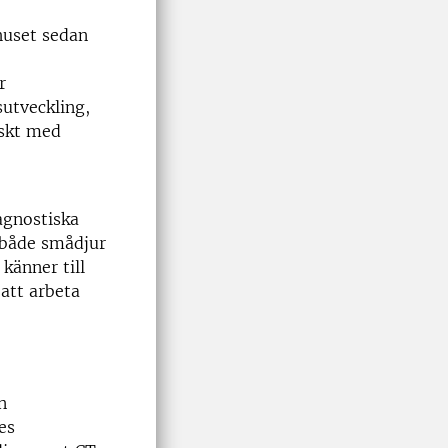
huset sedan
r
utveckling,
iskt med
agnostiska
 både smådjur
känner till
att arbeta
n
es