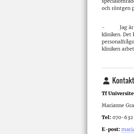
specialområd
och röntgen p
- Jag är väl
kliniken. Det
personalfrågo
kliniken arbe
Kontakt
Tf Universit
Marianne Gra
Tel:
070-632 
E-post:
mari