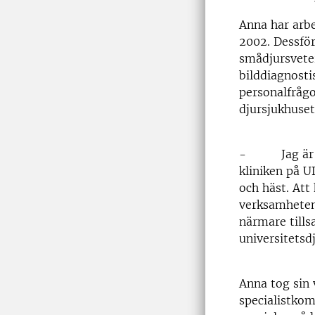
Anna har arbe
2002. Dessför
smådjursveter
bilddiagnost
personalfrågo
djursjukhusets
- Jag är myc
kliniken på U
och häst. Att
verksamheten 
närmare till
universitetsd
Anna tog sin
specialistkom