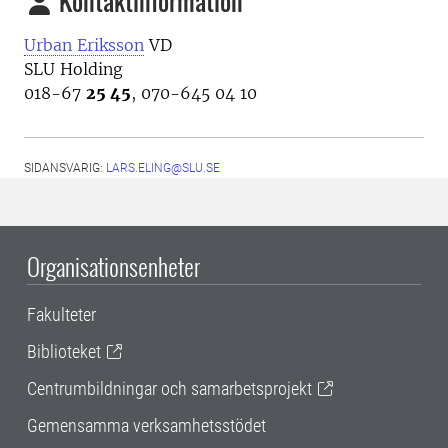
Kontaktinformation
Urban Eriksson
VD
SLU Holding
018-67
25 45
, 070-645 04 10
SIDANSVARIG:
LARS.ELING@SLU.SE
Organisationsenheter
Fakulteter
Biblioteket
Centrumbildningar och samarbetsprojekt
Gemensamma verksamhetsstödet