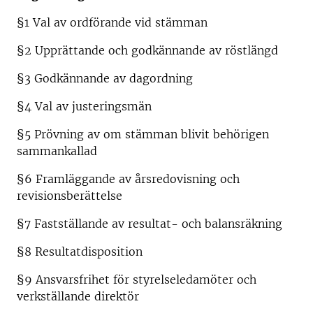
§1 Val av ordförande vid stämman
§2 Upprättande och godkännande av röstlängd
§3 Godkännande av dagordning
§4 Val av justeringsmän
§5 Prövning av om stämman blivit behörigen
sammankallad
§6 Framläggande av årsredovisning och
revisionsberättelse
§7 Fastställande av resultat- och balansräkning
§8 Resultatdisposition
§9 Ansvarsfrihet för styrelseledamöter och
verkställande direktör