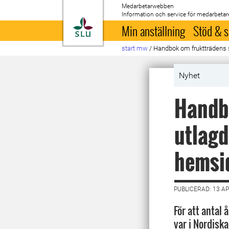
Medarbetarwebben
Information och service för medarbetar
Till startsida
Min anställning
Stöd & s
start mw
/
Handbok om fruktträdens 
Nyhet
Handb
utlagd
hemsi
PUBLICERAD: 13 AP
För att antal 
var i Nordisk