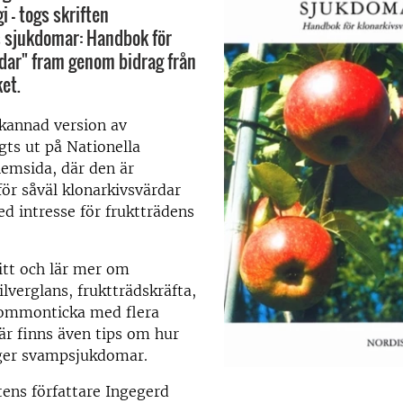
 - togs skriften
 sjukdomar: Handbok för
dar" fram genom bidrag från
et.
kannad version av
ts ut på Nationella
emsida, där den är
för såväl klonarkivsvärdar
 intresse för fruktträdens
itt och lär mer om
ilverglans, fruktträdskräfta,
lommonticka med flera
r finns även tips om hur
ger svampsjukdomar.
ftens författare Ingegerd