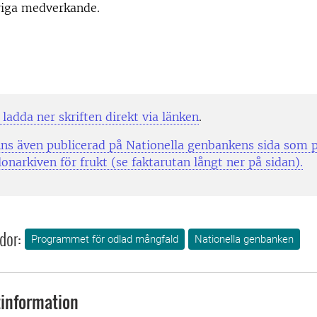
riga medverkande.
ladda ner skriften direkt via länken
.
inns även publicerad på Nationella genbankens sida som 
lonarkiven för frukt (se faktarutan långt ner på sidan).
dor:
Programmet för odlad mångfald
Nationella genbanken
information