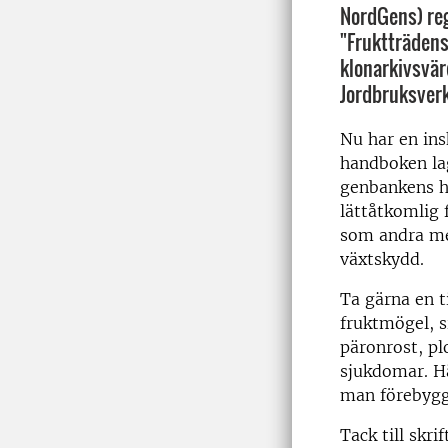
NordGens) regi
"Fruktträdens
klonarkivsvär
Jordbruksverk
Nu har en ins
handboken lag
genbankens h
lättåtkomlig 
som andra med
växtskydd.
Ta gärna en t
fruktmögel, s
päronrost, p
sjukdomar. Hä
man förebyg
Tack till skri