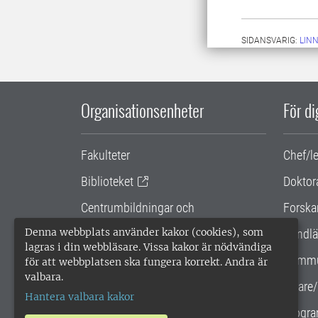
SIDANSVARIG:
LIN
Organisationsenheter
För d
Fakulteter
Chef/l
Biblioteket
Doktor
Centrumbildningar och
Forska
samarbetsprojekt
Denna webbplats använder kakor (cookies), som
Handlä
lagras i din webbläsare. Vissa kakor är nödvändiga
Gemensamma verksamhetsstödet
Kommu
för att webbplatsen ska fungera korrekt. Andra är
valbara.
SLU Holding
Lärare/
Hantera valbara kakor
Progra