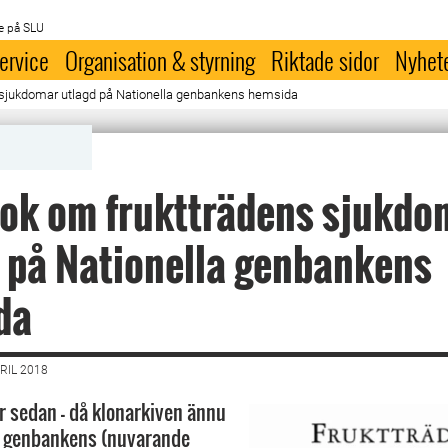
e på SLU
ervice
Organisation & styrning
Riktade sidor
Nyhet
sjukdomar utlagd på Nationella genbankens hemsida
ok om fruktträdens sjukdo
 på Nationella genbankens
da
RIL 2018
år sedan – då klonarkiven ännu
a genbankens (nuvarande