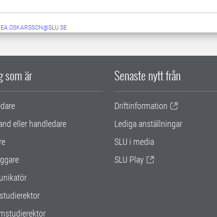
NEA.OSKARSSON@SLU.SE
ig som är
Senaste nytt från
edare
Driftinformation
and eller handledare
Lediga anställningar
re
SLU i media
ggare
SLU Play
nikatör
studierektor
mstudierektor