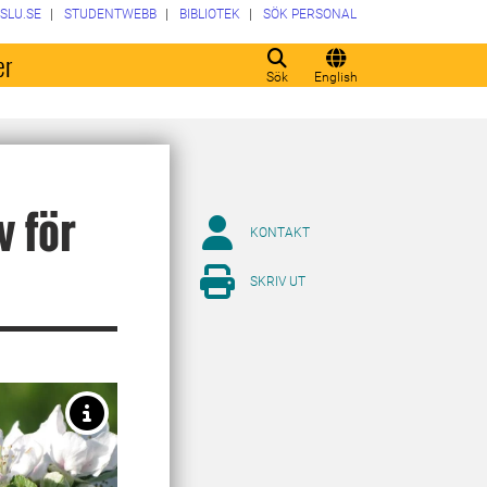
SLU.SE
STUDENTWEBB
BIBLIOTEK
SÖK PERSONAL
er
Sök
English
v för
KONTAKT
SKRIV UT