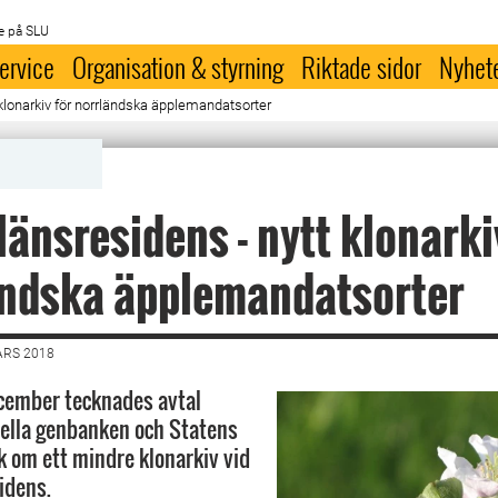
e på SLU
ervice
Organisation & styrning
Riktade sidor
Nyhet
klonarkiv för norrländska äpplemandatsorter
änsresidens - nytt klonarki
ändska äpplemandatsorter
ARS 2018
ecember tecknades avtal
ella genbanken och Statens
k om ett mindre klonarkiv vid
idens.