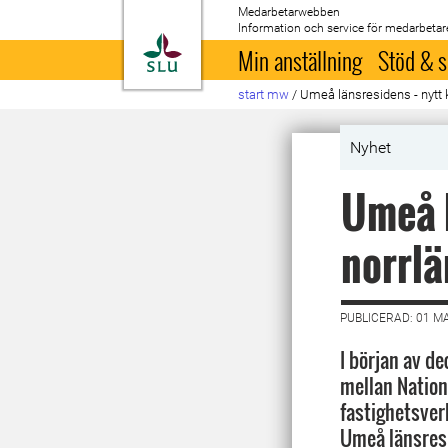
Medarbetarwebben
Information och service för medarbetar
Till startsida
Min anställning
Stöd & s
start mw
/
Umeå länsresidens - nytt 
Nyhet
Umeå l
norrl
PUBLICERAD: 01 M
I början av d
mellan Nation
fastighetsver
Umeå länsres