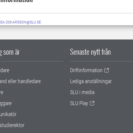
NEA.OSKARSSON@SLU.SE
ig som är
Senaste nytt från
edare
Driftinformation
and eller handledare
Lediga anställningar
re
SLU i media
ggare
SLU Play
nikatör
studierektor