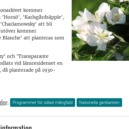
klonarkivet kommer
 'Hornö', 'Karlsgårdsäpple',
 'Charlamowsky' att bli
rutöver kommer
 Blanche' att planteras som
y' och 'Transparante
odlats vid länsresidenset en
, då planterade på 1930-
dor:
Programmet för odlad mångfald
Nationella genbanken
information