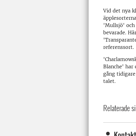
Vid det nya 
äpplesorterna
'Mullsjö' och
bevarade. Hä
'Transparante
referenssort.
'Charlamowsk
Blanche' har 
gång tidigare
talet.
Relaterade si
Kontakt