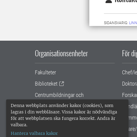
SIDANSVARIG:
LIN
Organisationsenheter
För d
Fakulteter
Chef/l
Biblioteket
Doktor
Centrumbildningar och
Forska
samarbetsprojekt
Denna webbplats använder kakor (cookies), som
Handlä
lagras i din webbläsare. Vissa kakor är nödvändiga
Gemensamma verksamhetsstödet
Kommu
för att webbplatsen ska fungera korrekt. Andra är
valbara.
SLU Holding
Lärare/
Hantera valbara kakor