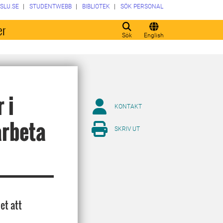
SLU.SE
STUDENTWEBB
BIBLIOTEK
SÖK PERSONAL
er
Sök
English
 i
KONTAKT
arbeta
SKRIV UT
et att