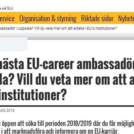
e på SLU
ervice
Organisation & styrning
Riktade sidor
Nyhet
ssadör i Uppsala? Vill du veta mer om att arbeta i EU:s institutioner?
nästa EU-career ambassadör
a? Vill du veta mer om att 
 institutioner?
ARS 2018
 öppen att söka till perioden 2018/2019 där du får möjligh
 i att marknadsföra och informera om en EU-karriär.