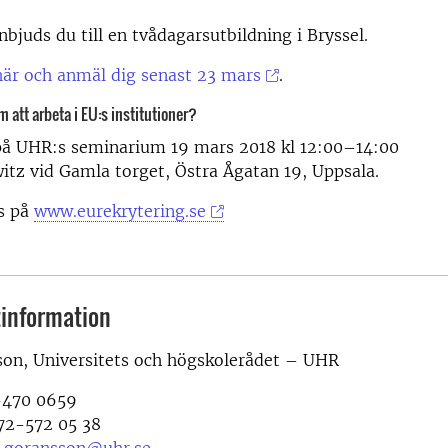
nbjuds du till en tvådagarsutbildning i Bryssel.
är och anmäl dig senast 23 mars
.
m att arbeta i EU:s institutioner?
 UHR:s seminarium 19 mars 2018 kl 12:00–14:00
itz vid Gamla torget, Östra Ågatan 19, Uppsala.
ns på
www.eurekrytering.se
information
son, Universitets och högskolerådet – UHR
-470 0659
72-572 05 38