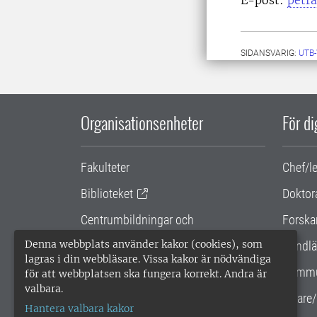
E-post:
petr
SIDANSVARIG:
UTB
Organisationsenheter
För d
Fakulteter
Chef/l
Biblioteket
Doktor
Centrumbildningar och
Forska
samarbetsprojekt
Denna webbplats använder kakor (cookies), som
Handlä
lagras i din webbläsare. Vissa kakor är nödvändiga
Gemensamma verksamhetsstödet
Kommu
för att webbplatsen ska fungera korrekt. Andra är
valbara.
SLU Holding
Lärare/
Hantera valbara kakor