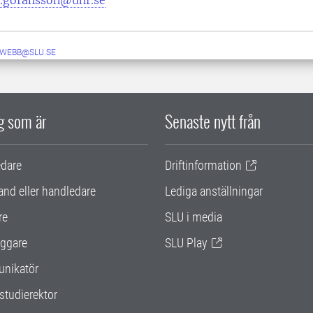
a.goransson@uhr.se
-WEBB@SLU.SE
ig som är
Senaste nytt från
edare
Driftinformation
and eller handledare
Lediga anställningar
re
SLU i media
ggare
SLU Play
nikatör
studierektor