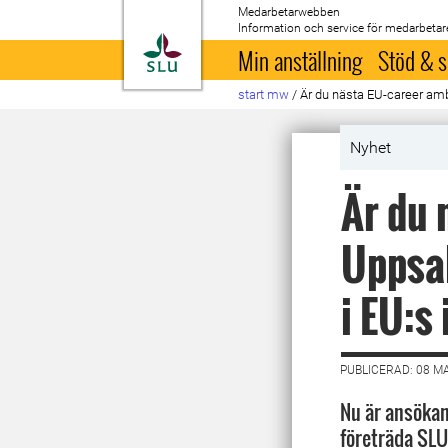
Medarbetarwebben
Information och service för medarbetar
Till startsida
Min anställning
Stöd & s
start mw
/
Är du nästa EU-career amba
Nyhet
Är du 
Uppsal
i EU:s
PUBLICERAD: 08 M
Nu är ansökan
företräda SLU