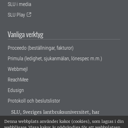
SLU i media
SLU Play
Vanliga verktyg
Proceedo (beställningar, fakturor)
Primula (ledighet, sjukanmälan, lönespec m.m.)
Webbmejl
ReachMee
Edusign
Protokoll och beslutslistor
SLU, Sveriges lantbruksuniversitet, har
verksamhet över hela Sverige. Huvudorter är
Denna webbplats använder kakor (cookies), som lagras i din
Alnarp, Uppsala och Umeå.
SLU är
webbläsare. Vissa kakor är nödvändiga för att webbplatsen