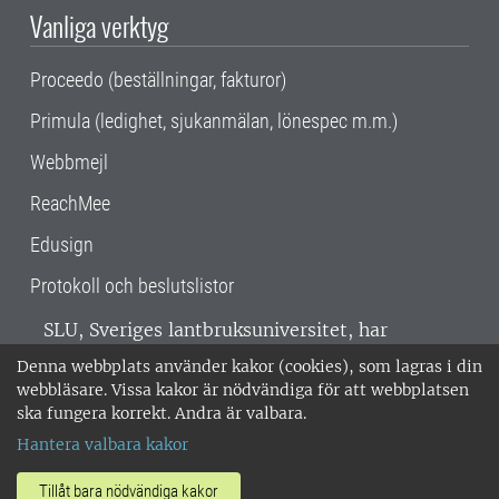
Vanliga verktyg
Proceedo (beställningar, fakturor)
Primula (ledighet, sjukanmälan, lönespec m.m.)
Webbmejl
ReachMee
Edusign
Protokoll och beslutslistor
SLU, Sveriges lantbruksuniversitet, har
verksamhet över hela Sverige. Huvudorter är
Denna webbplats använder kakor (cookies), som lagras i din
Alnarp, Uppsala och Umeå.
SLU är
webbläsare. Vissa kakor är nödvändiga för att webbplatsen
miljöcertifierat enligt ISO 14001. •
Telefon:
ska fungera korrekt. Andra är valbara.
018-67 10 00 • Org nr: 202100-2817 •
Om
Hantera valbara kakor
medarbetarwebben
•
SLU:s fakturaadress
•
Om SLU:s webbplatser
•
Vid KRIS
Tillåt bara nödvändiga kakor