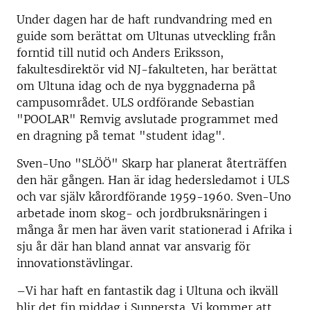
Under dagen har de haft rundvandring med en
guide som berättat om Ultunas utveckling från
forntid till nutid och Anders Eriksson,
fakultesdirektör vid NJ-fakulteten, har berättat
om Ultuna idag och de nya byggnaderna på
campusområdet. ULS ordförande Sebastian
"POOLAR" Remvig avslutade programmet med
en dragning på temat "student idag".
Sven-Uno "SLÖÖ" Skarp har planerat återträffen
den här gången. Han är idag hedersledamot i ULS
och var själv kårordförande 1959-1960. Sven-Uno
arbetade inom skog- och jordbruksnäringen i
många år men har även varit stationerad i Afrika i
sju år där han bland annat var ansvarig för
innovationstävlingar.
–Vi har haft en fantastik dag i Ultuna och ikväll
blir det fin middag i Sunnersta. Vi kommer att