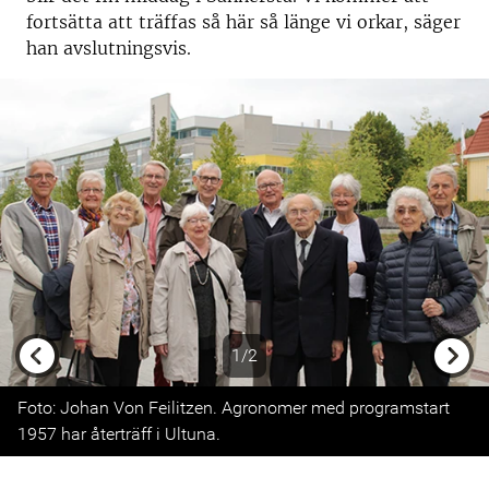
fortsätta att träffas så här så länge vi orkar, säger
han avslutningsvis.
1/2
Previous
Next
Foto: Johan Von Feilitzen. Agronomer med programstart
1957 har återträff i Ultuna.