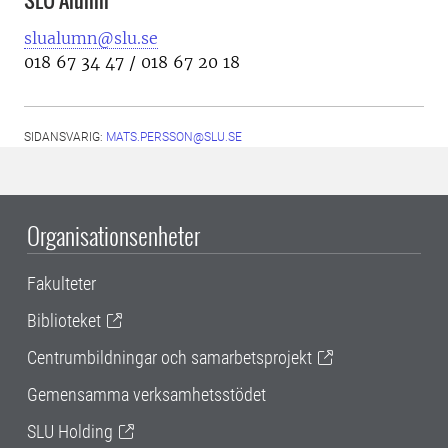
slualumn@slu.se
018 67 34 47 / 018 67 20 18
SIDANSVARIG:
MATS.PERSSON@SLU.SE
Organisationsenheter
Fakulteter
Biblioteket
Centrumbildningar och samarbetsprojekt
Gemensamma verksamhetsstödet
SLU Holding