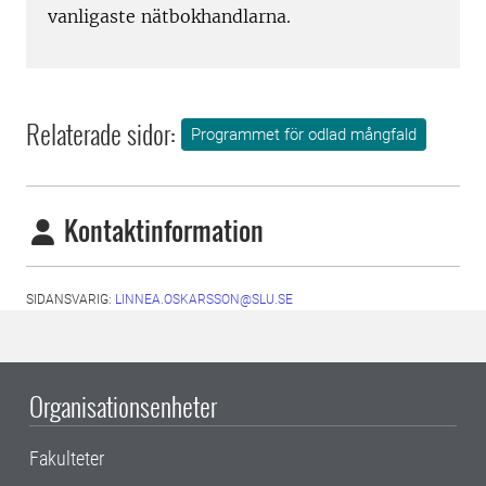
vanligaste nätbokhandlarna.
Relaterade sidor:
Programmet för odlad mångfald
Kontaktinformation
SIDANSVARIG:
LINNEA.OSKARSSON@SLU.SE
Organisationsenheter
Fakulteter