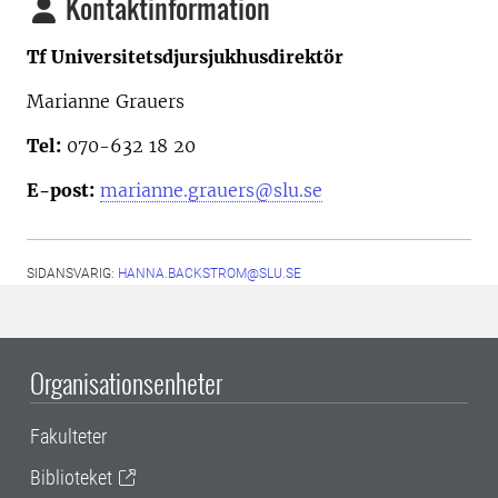
Kontaktinformation
Tf Universitetsdjursjukhusdirektör
Marianne Grauers
Tel:
070-632 18 20
E-post:
marianne.grauers@slu.se
SIDANSVARIG:
HANNA.BACKSTROM@SLU.SE
Organisationsenheter
Fakulteter
Biblioteket