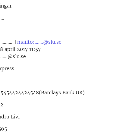
ingar
..
a ………. [
mailto:…….@slu.se
]
8 april 2017 11:57
……….@slu.se
xpress
45454424424548(Barclays Bank UK)
RCGB22
dru Livi
565