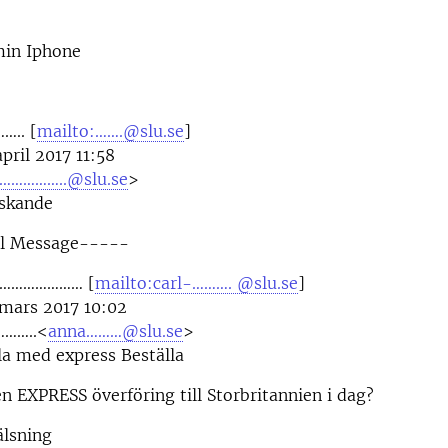
min Iphone
….. [
mailto:…….@slu.se
]
pril 2017 11:58
……………..@slu.se
>
dskande
al Message-----
…………………… [
mailto:carl-………. @slu.se
]
 mars 2017 10:02
………..<
anna………@slu.se
>
la med express Beställa
n EXPRESS överföring till Storbritannien i dag?
älsning