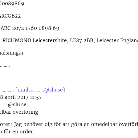
 60089869
ARCGB22
BARC 2072 1760 0898 69
: RICHMOND Leicestershire, LE87 2BB, Leicester Englan
hälsningar
……..
a ………. [
mailto:…….@slu.se
]
8 april 2017 11:57
……….@slu.se
bar överföring
oret? Jag behöver dig för att göra en omedelbar överföri
n för en order.