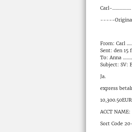
Carl-…………….
-----Origin
From: Carl …
Sent: den 15 
To: Anna ……
Subject: SV:
Ja.
express betal
10,300.50EU
ACCT NAME: 
Sort Code 20