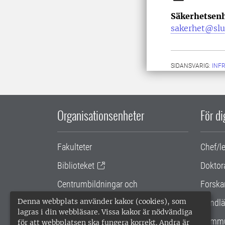
Säkerhetsenh
sakerhet@slu
SIDANSVARIG:
INF
Organisationsenheter
För d
Fakulteter
Chef/l
Biblioteket
Doktor
Centrumbildningar och
Forska
samarbetsprojekt
Denna webbplats använder kakor (cookies), som
Handlä
lagras i din webbläsare. Vissa kakor är nödvändiga
Gemensamma verksamhetsstödet
Kommu
för att webbplatsen ska fungera korrekt. Andra är