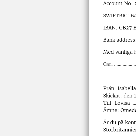
Account No:
SWIFTBIC: B
IBAN: GB27 
Bank address
Med vänliga 
Carl ………………
Från: Isabell
Skickat: den 1
Till: Lovisa 
Ämne: Omedel
Är du på kont
Storbritannie