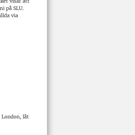
ket visar att
mi på SLU.
llda via
i London, låt