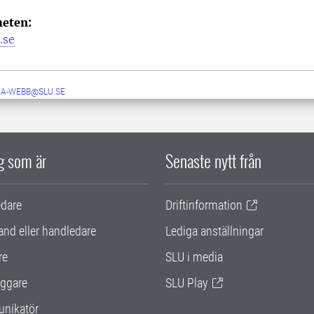
eten:
.se
RA-WEBB@SLU.SE
ig som är
Senaste nytt från
edare
Driftinformation
and eller handledare
Lediga anställningar
re
SLU i media
ggare
SLU Play
nikatör