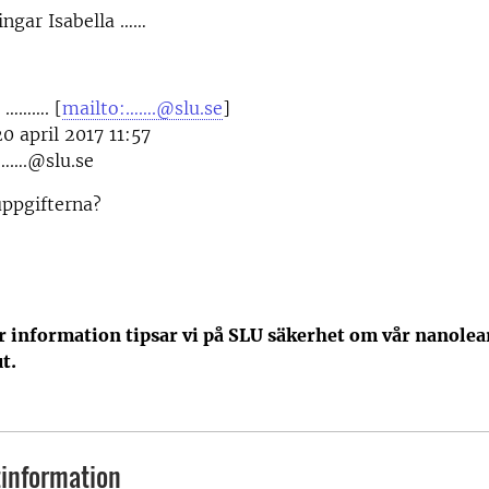
ingar Isabella ……
a ………. [
mailto:…….@slu.se
]
0 april 2017 11:57
……….@slu.se
uppgifterna?
r information tipsar vi på SLU säkerhet om vår nanole
t.
information