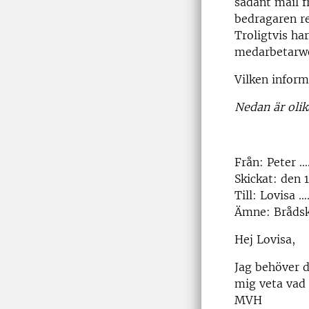
sådant mail fr
bedragaren r
Troligtvis ha
medarbetarw
Vilken infor
Nedan är olik
Från: Peter …
Skickat: den 1
Till: Lovisa 
Ämne: Bråds
Hej Lovisa,
Jag behöver d
mig veta vad 
MVH