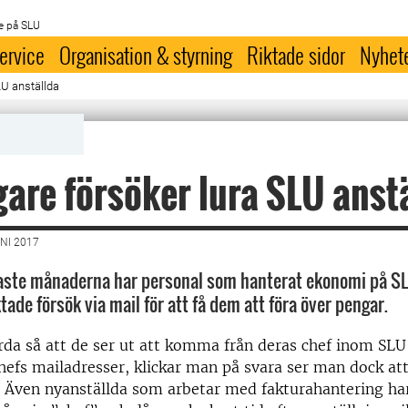
e på SLU
ervice
Organisation & styrning
Riktade sidor
Nyhet
LU anställda
are försöker lura SLU anst
NI 2017
ste månaderna har personal som hanterat ekonomi på SLU
ktade försök via mail för att få dem att föra över pengar.
orda så att de ser ut att komma från deras chef inom S
hefs mailadresser, klickar man på svara ser man dock att
 Även nyanställda som arbetar med fakturahantering har