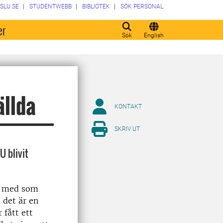
SLU.SE
STUDENTWEBB
BIBLIOTEK
SÖK PERSONAL
er
Sök
English
ällda
KONTAKT
SKRIV UT
 blivit
LU med som
 det är en
 fått ett