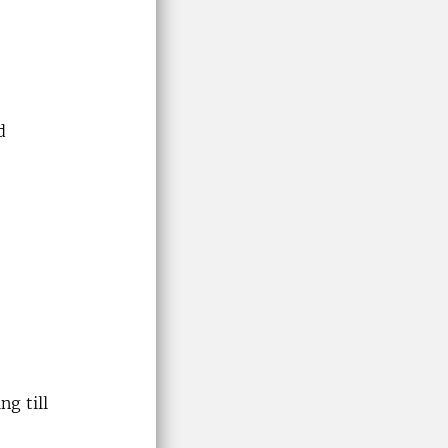
d
ng till