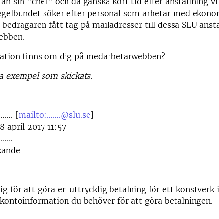
ån sin ”chef” och då ganska kort tid efter anställning vil
egelbundet söker efter personal som arbetar med ekono
r bedragaren fått tag på mailadresser till dessa SLU anstä
ebben.
mation finns om dig på medarbetarwebben?
a exempel som skickats.
……. [
mailto:…….@slu.se
]
8 april 2017 11:57
……….
kande
ig för att göra en uttrycklig betalning för ett konstverk 
kontoinformation du behöver för att göra betalningen.