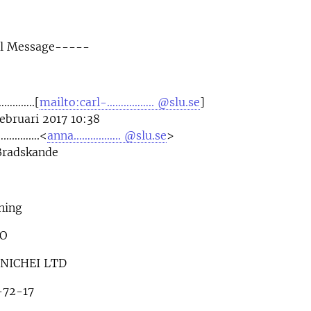
al Message-----
…………..[
mailto:carl-…………….. @slu.se
]
februari 2017 10:38
…………….<
anna…………….. @slu.se
>
 Bradskande
ning
RO
NICHEI LTD
-72-17