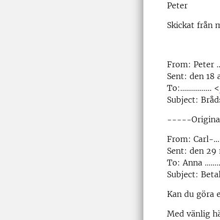
Peter
Skickat från 
From: Peter …
Sent: den 18 a
To:……………. <
Subject: Brå
-----Origin
From: Carl-
Sent: den 29
To: Anna ……
Subject: Beta
Kan du göra e
Med vänlig h