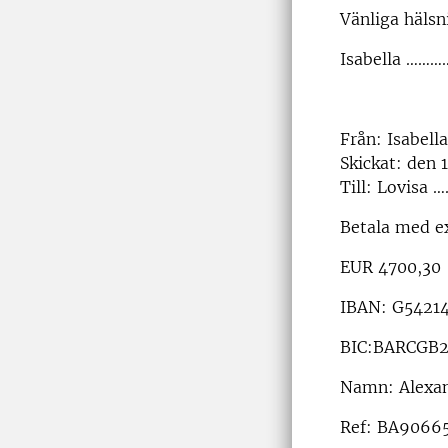
Vänliga hälsn
Isabella …………
Från: Isabell
Skickat: den 1
Till: Lovisa 
Betala med e
EUR 4700,30
IBAN: G5421
BIC:BA
Namn: Alexan
Ref: BA9066