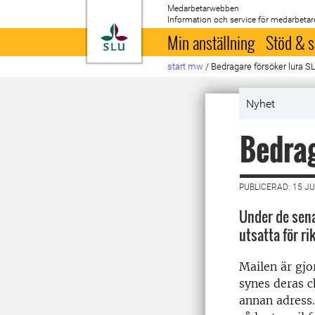
Medarbetarwebben
Information och service för medarbetar
Till startsida
Min anställning
Stöd & s
start mw
/
Bedragare försöker lura S
Nyhet
Bedrag
PUBLICERAD: 15 JU
Under de sena
utsatta för ri
Mailen är gj
synes deras c
annan adress.