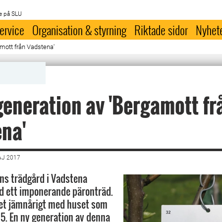
e på SLU
ervice
Organisation & styrning
Riktade sidor
Nyhet
amott från Vadstena'
generation av 'Bergamott fr
na'
AJ 2017
ns trädgård i Vadstena
d ett imponerande päronträd.
et jämnårigt med huset som
5. En ny generation av denna