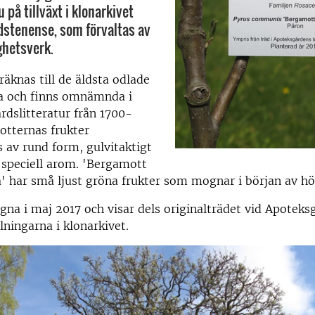
u på tillväxt i klonarkivet
stenense, som förvaltas av
ghetsverk.
äknas till de äldsta odlade
a och finns omnämnda i
rdslitteratur från 1700-
otternas frukter
s av rund form, gulvitaktigt
 speciell arom. 'Bergamott
' har små ljust gröna frukter som mognar i början av hö
agna i maj 2017 och visar dels originalträdet vid Apoteks
lningarna i klonarkivet.