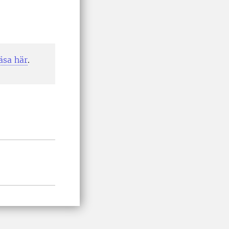
äsa här
.