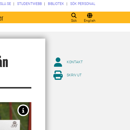
SLU.SE
STUDENTWEBB
BIBLIOTEK
SÖK PERSONAL
er
Sök
English
ån
KONTAKT
SKRIV UT