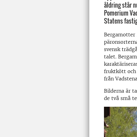
åldring står n
Pomerium Vad
Statens fasti
Bergamotter r
päronsortern
svensk trädgå
talet. Bergam
karaktärisera
fruktkött och
från Vadstena
Bilderna är t
de två små te