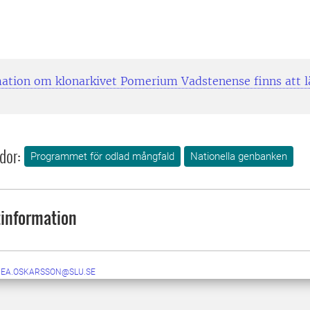
ation om klonarkivet Pomerium Vadstenense finns att l
dor:
Programmet för odlad mångfald
Nationella genbanken
information
NEA.OSKARSSON@SLU.SE