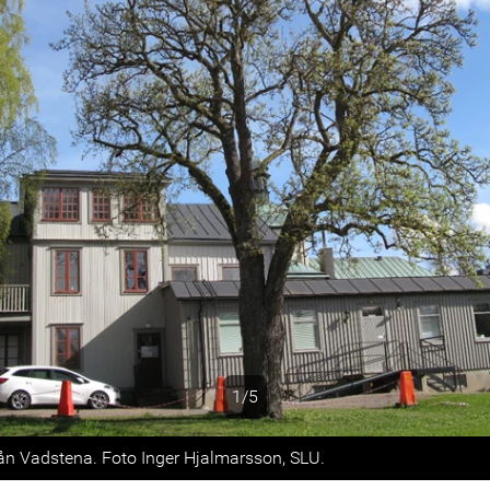
1/5
s
ån Vadstena. Foto Inger Hjalmarsson, SLU.