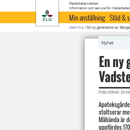
Medarbetarwebben
Information och service för medarbetar
Till startsida
Min anställning
Stöd & s
start mw
/
En ny generation av 'Berg
Nyhet
En ny 
Vadste
PUBLICERAD: 30 M
Apoteksgårde
stoltserar me
Måhända är d
uppfördes 170