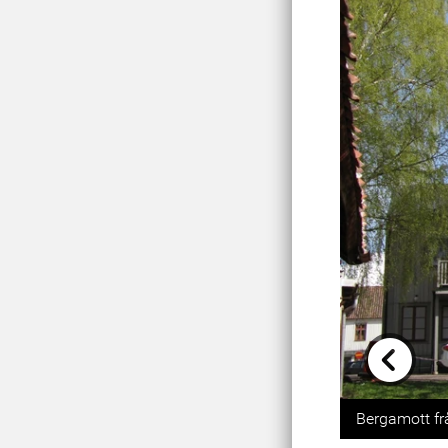
Previou
Bergamott fr