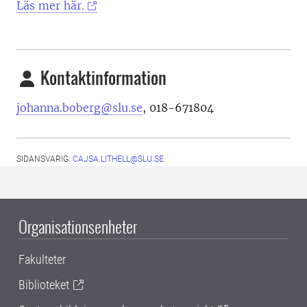
Läs mer här.
Kontaktinformation
johanna.boberg@slu.se
, 018-671804
SIDANSVARIG:
CAJSA.LITHELL@SLU.SE
Organisationsenheter
Fakulteter
Biblioteket