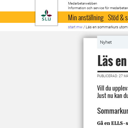
Medarbetarwebben
Information och service för medarbetar
Till startsida
Min anställning
Stöd & s
start mw
/
Läs en sommarkurs utom
Nyhet
Läs e
PUBLICERAD: 27 M
Vill du upple
Just nu kan d
Sommarkur
Gå en ELLS-s