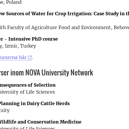
w, Poland
w Sources of Water for Crop Irrigation: Case Study in 
th Faculty of Agriculture Food and Environment, Rehovo
er - Intensive PhD course
y, Izmir, Turkey
urserna här
.
er inom NOVA University Network
onsequences of Selection
versity of Life Sciences
Planning in Dairy Cattle Herds
sity
Wildlife and Conservation Medicine
versity of Life Sciences