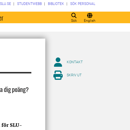
SLU.SE
STUDENTWEBB
BIBLIOTEK
SÖK PERSONAL
er
Sök
English
KONTAKT
SKRIV UT
na dig poäng?
 för SLU-