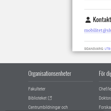
Kontakt
mobilitet@sl
SIDANSVARIG:
UTB
Organisationsenheter
För d
Fakulteter
Chef/l
Biblioteket
Doktor
Centrumbildningar och
Forska