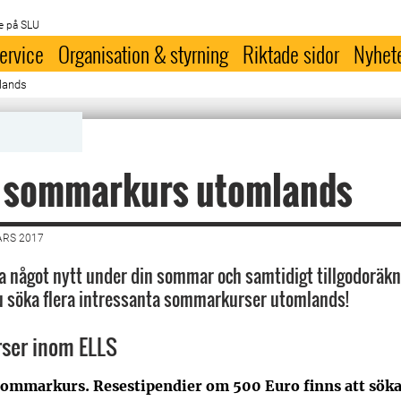
e på SLU
ervice
Organisation & styrning
Riktade sidor
Nyhet
lands
n sommarkurs utomlands
ARS 2017
va något nytt under din sommar och samtidigt tillgodoräk
u söka flera intressanta sommarkurser utomlands!
ser inom ELLS
ommarkurs. Resestipendier om 500 Euro finns att söka