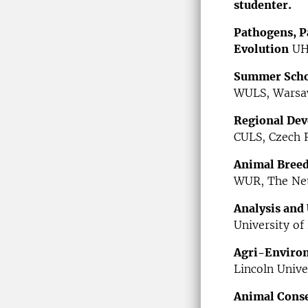
studenter.
Pathogens, Pa
Evolution
UH
Summer Scho
WULS, Wars
Regional Dev
CULS, Czech 
Animal Breed
WUR, The Ne
Analysis and 
University o
Agri-Environ
Lincoln Unive
Animal Conse