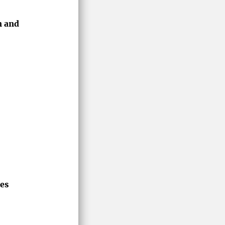
n and
es