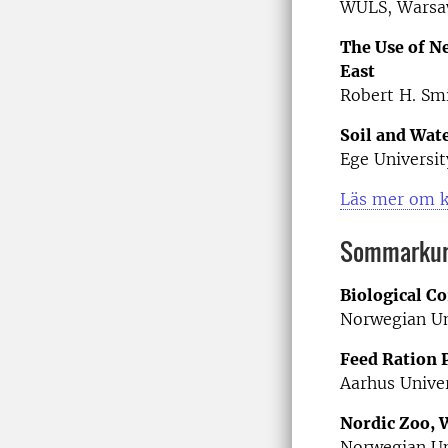
WULS, Warsa
The Use of Ne
East
Robert H. Smi
Soil and Wat
Ege Universit
Läs mer om k
Sommarkurs
Biological C
Norwegian Uni
Feed Ration 
Aarhus Univer
Nordic Zoo, 
Norwegian Uni