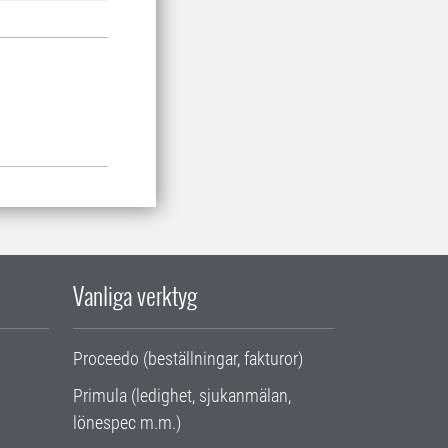
Vanliga verktyg
Proceedo (beställningar, fakturor)
Primula (ledighet, sjukanmälan,
lönespec m.m.)