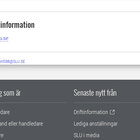
information
u.se
-WEBB@SLU.SE
ig som är
Senaste nytt från
edare
Driftinformation
and eller handledare
Lediga anställningar
re
SLU i media