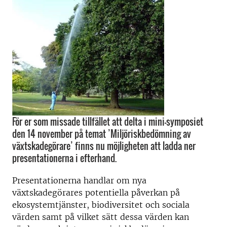
För er som missade tillfället att delta i mini-symposiet
den 14 november på temat ’Miljöriskbedömning av
växtskadegörare’ finns nu möjligheten att ladda ner
presentationerna i efterhand.
Presentationerna handlar om nya
växtskadegörares potentiella påverkan på
ekosystemtjänster, biodiversitet och sociala
värden samt på vilket sätt dessa värden kan