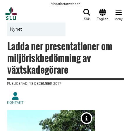
Medarbetarwebben
Till startsida
Sök
English
Meny
Nyhet
Ladda ner presentationer om
miljöriskbedömning av
växtskadegörare
PUBLICERAD: 18 DECEMBER 2017
KONTAKT