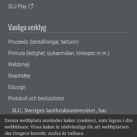
SLU Play
Vanliga verktyg
Proceedo (beställningar, fakturor)
Primula (ledighet, sjukanmälan, lönespec m.m.)
Webbmejl
ReachMee
Edusign
Protokoll och beslutslistor
SLU, Sveriges lantbruksuniversitet, har
verksamhet över hela Sverige. Huvudorter är
Denna webbplats använder kakor (cookies), som lagras i din
Alnarp, Uppsala och Umeå.
SLU är
webbläsare. Vissa kakor är nödvändiga för att webbplatsen
miljöcertifierat enligt ISO 14001. •
Telefon:
ska fungera korrekt. Andra är valbara.