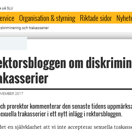
e på SLU
ervice
Organisation & styrning
Riktade sidor
Nyhet
skriminering och trakasserier
rektorsbloggen om diskrimi
akasserier
OVEMBER 2017
 och prorektor kommenterar den senaste tidens uppmärk
exuella trakasserier i ett nytt inlägg i rektorsbloggen.
et en självklarhet att vi inte accepterar sexuella trakasse