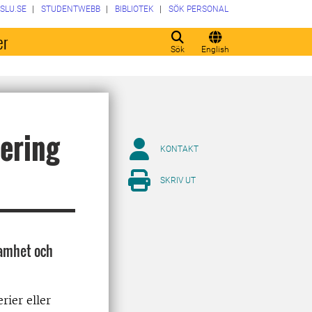
SLU.SE
STUDENTWEBB
BIBLIOTEK
SÖK PERSONAL
er
Sök
English
nering
KONTAKT
SKRIV UT
samhet och
rier eller