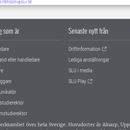
S.PERSSON@SLU.SE
ig som är
Senaste nytt från
edare
Driftinformation
and eller handledare
Lediga anställningar
re
SLU i media
ggare
SLU Play
nikatör
studierektor
mstudierektor
 verksamhet över hela Sverige. Huvudorter är Alnarp, U