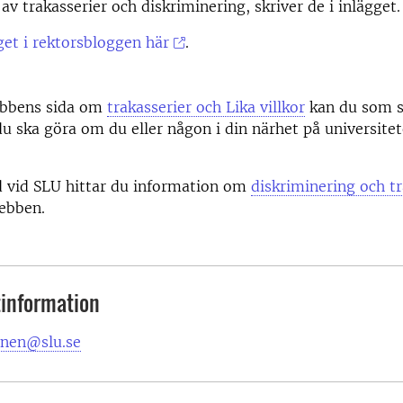
av trakasserier och diskriminering, skriver de i inlägget.
get i rektorsbloggen här
.
ebbens sida om
trakasserier och Lika villkor
kan du som s
 ska göra om du eller någon i din närhet på universitete
d vid SLU hittar du information om
diskriminering och tr
ebben.
information
nen@slu.se