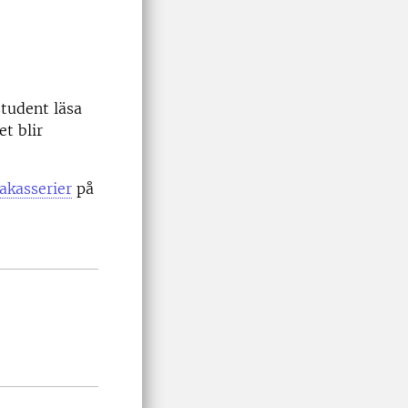
tudent läsa
t blir
akasserier
på