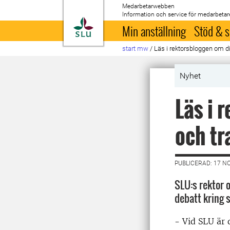
Medarbetarwebben
Information och service för medarbetar
Till startsida
Min anställning
Stöd & s
start mw
/
Läs i rektorsbloggen om di
Nyhet
Läs i 
och tr
PUBLICERAD: 17 N
SLU:s rektor
debatt kring s
- Vid SLU är d