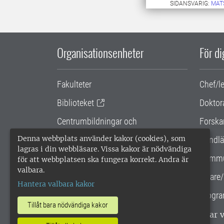
SIDANSVARIG:
MAT
Organisationsenheter
För d
Fakulteter
Chef/l
Biblioteket
Doktor
Centrumbildningar och
Forska
samarbetsprojekt
Denna webbplats använder kakor (cookies), som
Handlä
lagras i din webbläsare. Vissa kakor är nödvändiga
Gemensamma verksamhetsstödet
Kommu
för att webbplatsen ska fungera korrekt. Andra är
valbara.
SLU Holding
Lärare/
Hantera valbara kakor
Progra
Tillåt bara nödvändiga kakor
SLU, Sveriges lantbruksuniversitet, har