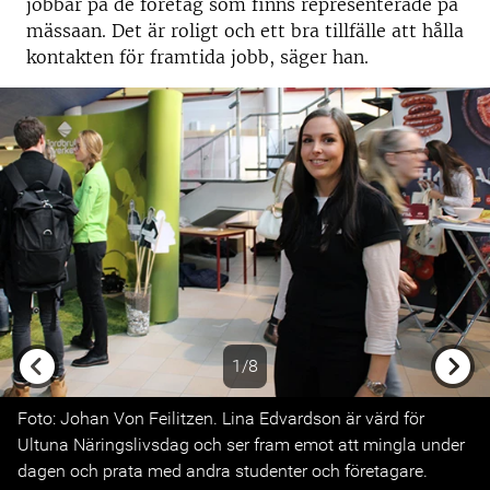
jobbar på de företag som finns representerade på
mässaan. Det är roligt och ett bra tillfälle att hålla
kontakten för framtida jobb, säger han.
1/8
Previous
Next
Foto: Johan Von Feilitzen. Lina Edvardson är värd för
Ultuna Näringslivsdag och ser fram emot att mingla under
dagen och prata med andra studenter och företagare.