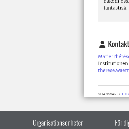
bakom oss. 
fantastisk!
Kontakt
Marie Thérés
Institutione
therese.waer
SIDANSVARIG:
THE
Organisationsenheter
För d