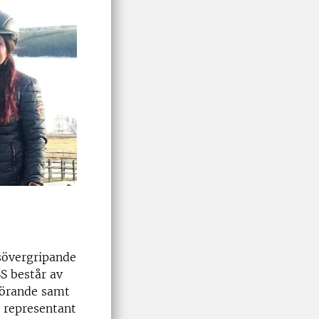
tsövergripande
S består av
förande samt
n representant