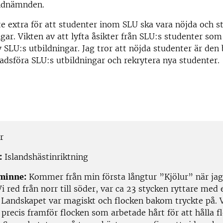
ndnämnden.
ite extra för att studenter inom SLU ska vara nöjda och s
gar. Vikten av att lyfta åsikter från SLU:s studenter som 
v SLU:s utbildningar. Jag tror att nöjda studenter är den
adsföra SLU:s utbildningar och rekrytera nya studenter.
r
:
Islandshästinriktning
tminne:
Kommer från min första långtur ”Kjölur” när jag
Vi red från norr till söder, var ca 23 stycken ryttare med 
 Landskapet var magiskt och flocken bakom tryckte på. V
 precis framför flocken som arbetade hårt för att hålla f