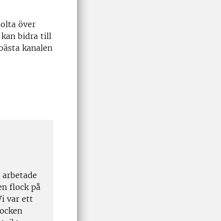
tolta över
kan bidra till
 bästa kanalen
 arbetade
en flock på
i var ett
locken