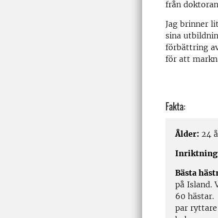
från doktora
Jag brinner l
sina utbildnin
förbättring a
för att markn
Fakta:
Ålder:
24 å
Inriktning
Bästa häs
på Island. 
60 hästar.
par ryttare