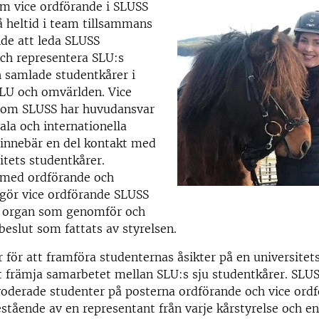
m vice ordförande i SLUSS
å heltid i team tillsammans
de att leda SLUSS
ch representera SLU:s
 samlade studentkårer i
U och omvärlden. Vice
nom SLUSS har huvudansvar
iala och internationella
t innebär en del kontakt med
itets studentkårer.
med ordförande och
tgör vice ordförande SLUSS
e organ som genomför och
beslut som fattats av styrelsen.
 för att framföra studenternas åsikter på en universite
t främja samarbetet mellan SLU:s sju studentkårer. SLUS
voderade studenter på posterna ordförande och vice ord
estående av en representant från varje kårstyrelse och e