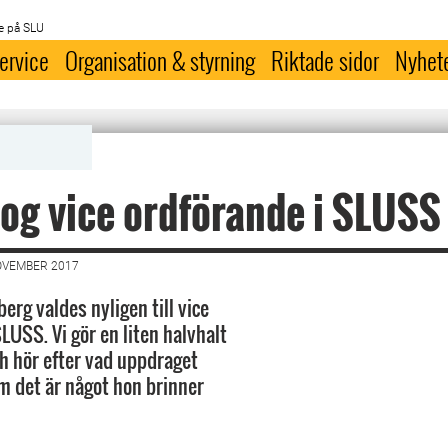
e på SLU
ervice
Organisation & styrning
Riktade sidor
Nyhet
og vice ordförande i SLUSS
OVEMBER 2017
erg valdes nyligen till vice
LUSS. Vi gör en liten halvhalt
 hör efter vad uppdraget
m det är något hon brinner