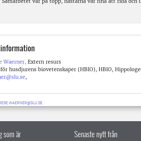
Samarbetet var på topp, hästarna var fina att rida och u
information
e Waerner,
Extern resurs
n för husdjurens biovetenskaper (HBIO), HBIO, Hippolog
ner@slu.se
,
RESE.WAERNER@SLU.SE
ig som är
Senaste nytt från