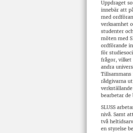
Uppdraget so
innebär att p
med ordföran
verksamhet o
studenter och
möten med SL
ordförande i
för studiesoc
frågor, vilke
andra univers
Tillsammans 
rådgivarna u
verkställand
bearbetar de 
SLUSS arbetar
nivå. Samt at
två heltidsar
en styrelse b