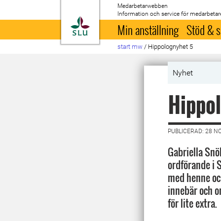
Medarbetarwebben
Information och service för medarbetar
Till startsida
Min anställning
Stöd & s
start mw
/
Hippolognyhet 5
Nyhet
Hippol
PUBLICERAD: 28 N
Gabriella Snöb
ordförande i S
med henne och
innebär och o
för lite extra.