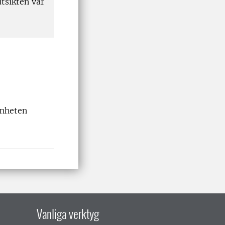
tsikten var
enheten
Vanliga verktyg