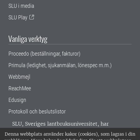
SLU i media
SLU Play
Vanliga verktyg
Proceedo (beställningar, fakturor)
Primula (ledighet, sjukanmälan, lönespec m.m.)
Webbmejl
ReachMee
Edusign
Protokoll och beslutslistor
SLU, Sveriges lantbruksuniversitet, har
verksamhet över hela Sverige. Huvudorter är
Denna webbplats använder kakor (cookies), som lagras i din
Alnarp, Uppsala och Umeå.
SLU är