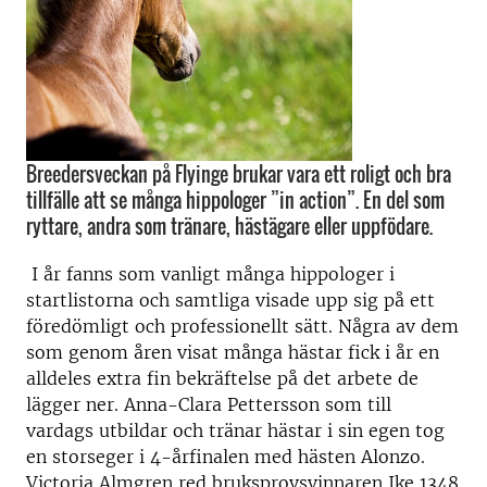
Breedersveckan på Flyinge brukar vara ett roligt och bra
tillfälle att se många hippologer ”in action”. En del som
ryttare, andra som tränare, hästägare eller uppfödare.
I år fanns som vanligt många hippologer i
startlistorna och samtliga visade upp sig på ett
föredömligt och professionellt sätt. Några av dem
som genom åren visat många hästar fick i år en
alldeles extra fin bekräftelse på det arbete de
lägger ner. Anna-Clara Pettersson som till
vardags utbildar och tränar hästar i sin egen tog
en storseger i 4-årfinalen med hästen Alonzo.
Victoria Almgren red bruksprovsvinnaren Ike 1348