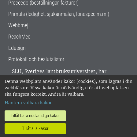
Proceedo (beställningar, fakturor)
Primula (ledighet, sjukanmälan, lönespec m.m.)
Webbmejl
ReachMee
Edusign
Protokoll och beslutslistor
SLU, Sveriges lantbruksuniversitet, har
verksamhet över hela Sverige. Huvudorter är
Denna webbplats använder kakor (cookies), som lagras i din
Alnarp, Uppsala och Umeå.
SLU är
webbläsare. Vissa kakor är nödvändiga för att webbplatsen
miljöcertifierat enligt ISO 14001. •
Telefon:
ska fungera korrekt. Andra är valbara.
018-67 10 00 • Org nr: 202100-2817 •
Om
Hantera valbara kakor
medarbetarwebben
•
SLU:s fakturaadress
•
Om SLU:s webbplatser
•
Vid KRIS
Tillåt bara nödvändiga kakor
•
Hantera kakor
•
Behandling av
Tillåt alla kakor
personuppgifter