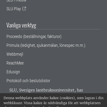
SLU Play
Vanliga verktyg
Proceedo (beställningar, fakturor)
Primula (ledighet, sjukanmälan, lönespec m.m.)
Webbmejl
ReachMee
Edusign
Protokoll och beslutslistor
SLU, Sveriges lantbruksuniversitet, har
verksamhet över hela Sverige. Huvudorter är
Denna webbplats använder kakor (cookies), som lagras i din
Alnarp, Uppsala och Umeå.
SLU är
webbläsare. Vissa kakor är nödvändiga för att webbplatsen