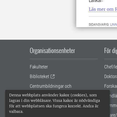
Läs mer om 
SIDANSVARIG:
LIN
Organisationsenheter
För d
Fakulteter
Chef/l
Biblioteket
Doktor
Centrumbildningar och
Forska
samarbetsprojekt
Denna webbplats använder kakor (cookies), som
Handlä
lagras i din webbläsare. Vissa kakor är nödvändiga
Gemensamma verksamhetsstödet
Kommu
för att webbplatsen ska fungera korrekt. Andra är
valbara.
SLU Holding
Lärare/