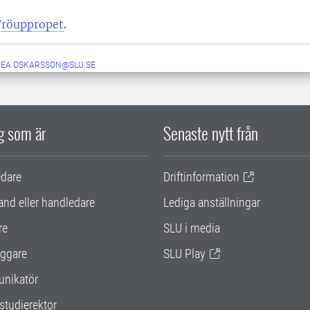
Fröuppropet
.
NEA.OSKARSSON@SLU.SE
ig som är
Senaste nytt från
edare
Driftinformation
and eller handledare
Lediga anställningar
re
SLU i media
ggare
SLU Play
nikatör
studierektor