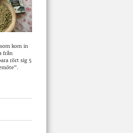
r som kom in
a från
ara rört sig 5
emöte".