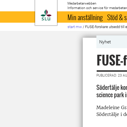
Medarbetarwebben
Information och service för medarbetar
Till startsida
Min anställning
Stöd & s
start mw
/
FUSE-forskare utsedd till 
Nyhet
FUSE-f
PUBLICERAD: 23 A
Södertälje ko
science park 
Madeleine Gr
Södertälje i 