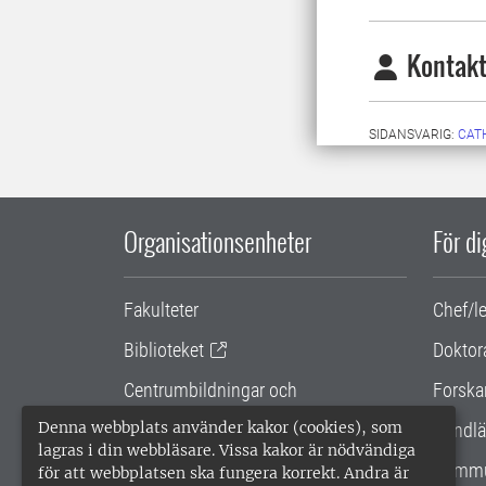
Kontakt
SIDANSVARIG:
CAT
Organisationsenheter
För d
Fakulteter
Chef/l
Biblioteket
Doktor
Centrumbildningar och
Forska
samarbetsprojekt
Denna webbplats använder kakor (cookies), som
Handlä
lagras i din webbläsare. Vissa kakor är nödvändiga
Gemensamma verksamhetsstödet
Kommu
för att webbplatsen ska fungera korrekt. Andra är