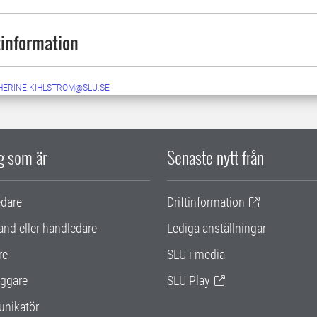
information
HERINE.KIHLSTROM@SLU.SE
ig som är
Senaste nytt från
edare
Driftinformation
and eller handledare
Lediga anställningar
re
SLU i media
ggare
SLU Play
nikatör