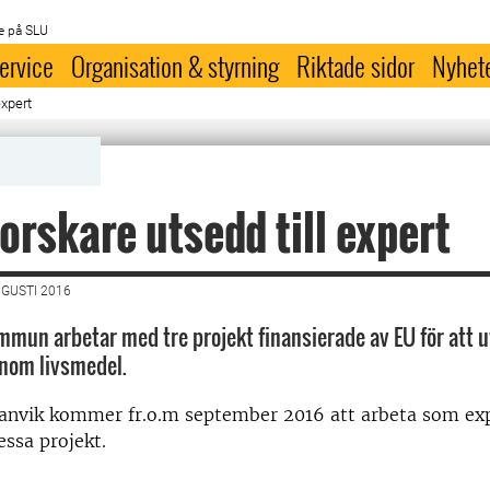
e på SLU
ervice
Organisation & styrning
Riktade sidor
Nyhet
expert
orskare utsedd till expert
UGUSTI 2016
mmun arbetar med tre projekt finansierade av EU för att u
inom livsmedel.
anvik kommer fr.o.m september 2016 att arbeta som exp
dessa projekt.