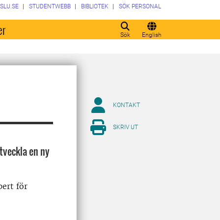
SLU.SE
STUDENTWEBB
BIBLIOTEK
SÖK PERSONAL
er
Sök
English
KONTAKT
SKRIV UT
tveckla en ny
ert för