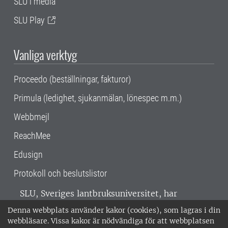
SLU i media
SLU Play
Vanliga verktyg
Proceedo (beställningar, fakturor)
Primula (ledighet, sjukanmälan, lönespec m.m.)
Webbmejl
ReachMee
Edusign
Protokoll och beslutslistor
SLU, Sveriges lantbruksuniversitet, har
verksamhet över hela Sverige. Huvudorter är
Denna webbplats använder kakor (cookies), som lagras i din
Alnarp, Uppsala och Umeå.
SLU är
webbläsare. Vissa kakor är nödvändiga för att webbplatsen