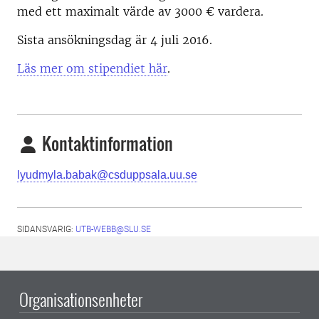
med ett maximalt värde av 3000 € vardera.
Sista ansökningsdag är 4 juli 2016.
Läs mer om stipendiet här
.
Kontaktinformation
lyudmyla.babak@c
s
d
u
pp
s
a
l
a
.
uu.
s
e
SIDANSVARIG:
UTB-WEBB@SLU.SE
Organisationsenheter