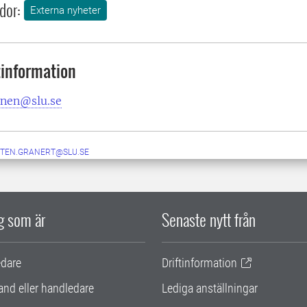
dor:
Externa nyheter
information
nen@slu.se
TEN.GRANERT@SLU.SE
ig som är
Senaste nytt från
edare
Driftinformation
and eller handledare
Lediga anställningar