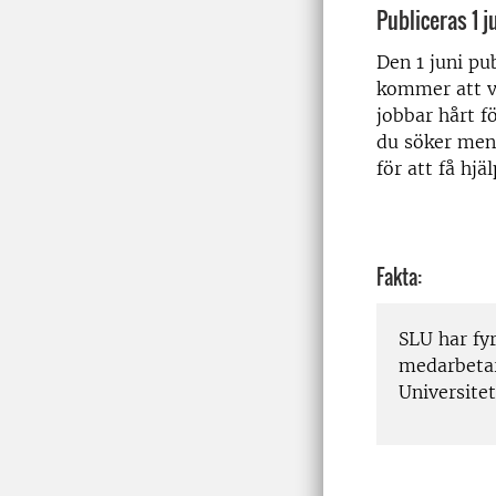
Publiceras 1 j
Den 1 juni pu
kommer att va
jobbar hårt f
du söker men 
för att få hjäl
Fakta:
SLU har fy
medarbeta
Universitet