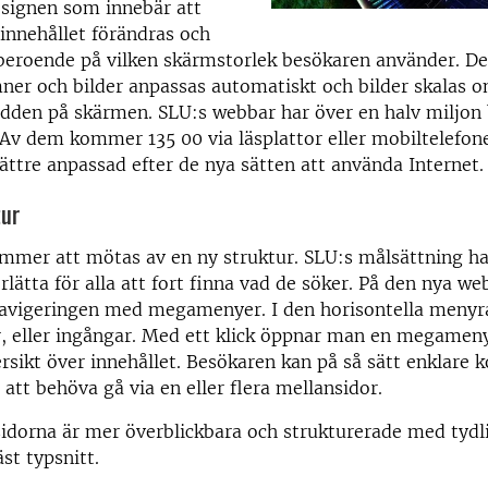
esignen som innebär att
innehållet förändras och
beroende på vilken skärmstorlek besökaren använder. De
ner och bilder anpassas automatiskt och bilder skalas 
edden på skärmen. SLU:s webbar har över en halv miljon
Av dem kommer 135 00 via läsplattor eller mobiltelefone
ttre anpassad efter de nya sätten att använda Internet.
tur
mer att mötas av en ny struktur. SLU:s målsättning ha
erlätta för alla att fort finna vad de söker. På den nya w
navigeringen med megamenyer. I den horisontella menyra
r, eller ingångar. Med ett klick öppnar man en megameny
rsikt över innehållet. Besökaren kan på så sätt enklare 
 att behöva gå via en eller flera mellansidor.
dorna är mer överblickbara och strukturerade med tydli
st typsnitt.