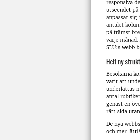
responsiva d
utseendet på 
anpassar sig 
antalet kolum
på främst br
varje månad. 
SLU:s webb bä
Helt ny struk
Besökarna kom
varit att und
underlättas 
antal rubrike
genast en öve
rätt sida utan
De nya webbsi
och mer lättlä