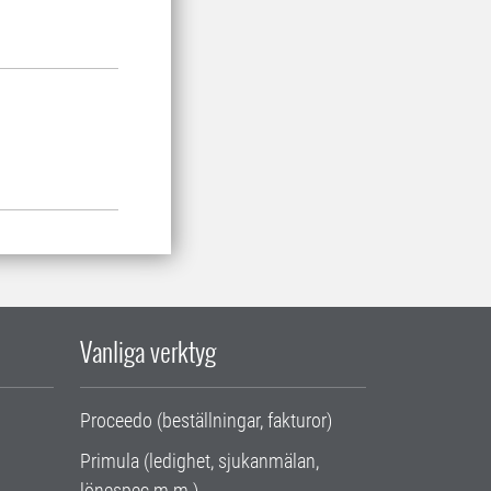
Vanliga verktyg
Proceedo (beställningar, fakturor)
Primula (ledighet, sjukanmälan,
lönespec m.m.)