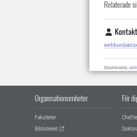
Relaterade si
Kontakt
webbredaktio
SIDANSVARIG:
MAR
Organisationsenheter
För d
Fakulteter
Chef/l
Biblioteket
Doktor