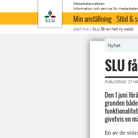
Medarbetarwebben
Information och service för medarbetar
Till startsida
Min anställning
Stöd & s
start mw
/
SLU får en helt ny webb
Nyhet
SLU få
PUBLICERAD: 27 M
Den 1 juni fö
grunden både 
funktionalite
givetvis en m
En av de stör