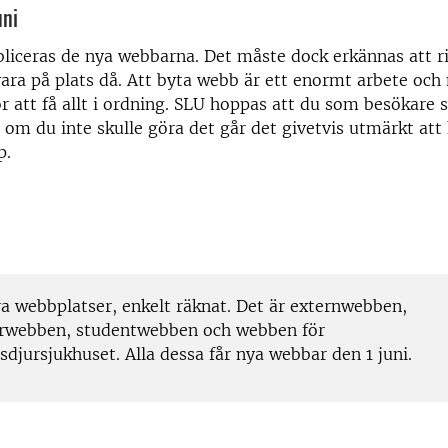
uni
bliceras de nya webbarna. Det måste dock erkännas att rik
ra på plats då. Att byta webb är ett enormt arbete oc
ör att få allt i ordning. SLU hoppas att du som besökare 
om du inte skulle göra det går det givetvis utmärkt att
p.
ra webbplatser, enkelt räknat. Det är externwebben,
rwebben, studentwebben och webben för
sdjursjukhuset. Alla dessa får nya webbar den 1 juni.