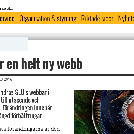
e på SLU
ervice
Organisation & styrning
Riktade sidor
Nyhet
r en helt ny webb
AJ 2016
rändras SLU:s webbar i
till utseende och
t. Förändringen innebär
ängd förbättringar.
sta förändringarna är den