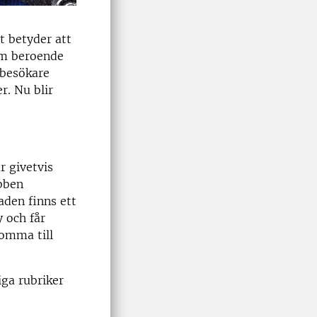
t betyder att
om beroende
 besökare
r. Nu blir
r givetvis
ebben
den finns ett
 och får
komma till
ga rubriker