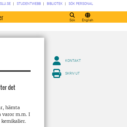
SLU.SE
STUDENTWEBB
BIBLIOTEK
SÖK PERSONAL
er
Sök
English
KONTAKT
SKRIV UT
ter det
ar, hämta
a varor m.m. I
 kemikalier.