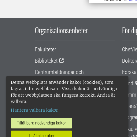
Organisationsenheter
För d
Fakulteter
Chef/l
Biblioteket
Doktor
Centrumbildningar och
Forska
samarbetsprojekt
Denna webbplats använder kakor (cookies), som
Handlä
lagras i din webbläsare. Vissa kakor är nödvändiga
Gemensamma verksamhetsstödet
Kommu
för att webbplatsen ska fungera korrekt. Andra är
valbara.
SLU Holding
Lärare/
Hantera valbara kakor
Progra
Tillåt bara nödvändiga kakor
SLU, Sveriges lantbruksuniversitet, har
Tillåt alla kakor
enligt ISO 14001. •
Telefon: 018-67 10 0