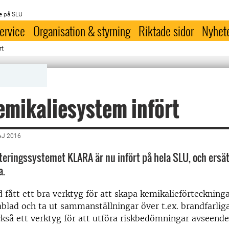
e på SLU
ervice
Organisation & styrning
Riktade sidor
Nyhet
rt
emikaliesystem infört
AJ 2016
eringssystemet KLARA är nu infört på hela SLU, och ersät
a.
 fått ett bra verktyg för att skapa kemikalieförteckning
blad och ta ut sammanställningar över t.ex. brandfarlig
ckså ett verktyg för att utföra riskbedömningar avseende