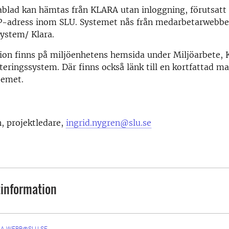
ablad kan hämtas från KLARA utan inloggning, förutsatt
 IP-adress inom SLU. Systemet nås från medarbetarwebbe
ystem/ Klara.
ion finns på miljöenhetens hemsida under Miljöarbete,
eringssystem. Där finns också länk till en kortfattad ma
temet.
, projektledare,
ingrid.nygren@slu.se
information
RA-WEBB@SLU.SE