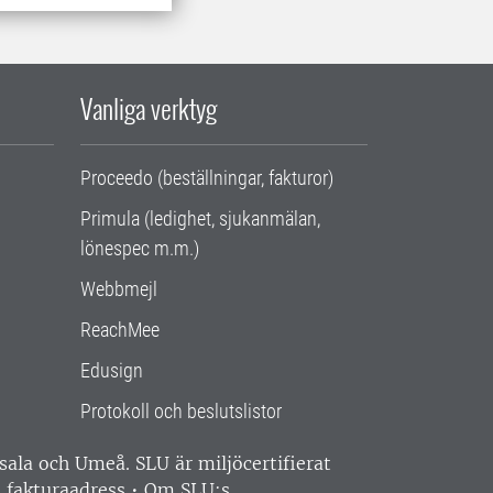
Vanliga verktyg
Proceedo (beställningar, fakturor)
Primula (ledighet, sjukanmälan,
lönespec m.m.)
Webbmejl
ReachMee
Edusign
Protokoll och beslutslistor
ppsala och Umeå.
SLU är miljöcertifierat
 fakturaadress
•
Om SLU:s