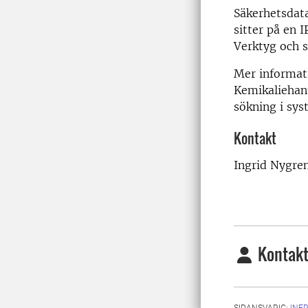
Säkerhetsdat
sitter på en
Verktyg och s
Mer informat
Kemikaliehant
sökning i sys
Kontakt
Ingrid Nygren
Kontakt
SIDANSVARIG:
INF