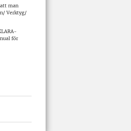
 att man
n/ Verktyg/
 KLARA-
nual för