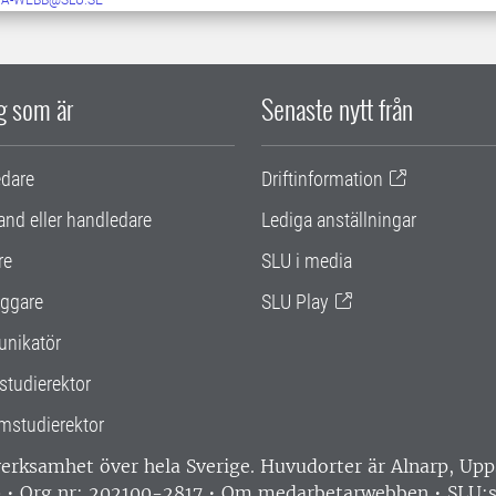
ig som är
Senaste nytt från
edare
Driftinformation
and eller handledare
Lediga anställningar
re
SLU i media
ggare
SLU Play
nikatör
studierektor
mstudierektor
 verksamhet över hela Sverige. Huvudorter är Alnarp, U
0 • Org nr: 202100-2817 •
Om medarbetarwebben
•
SLU:s