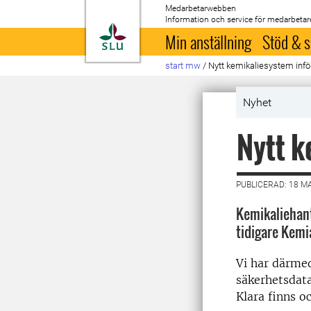
Medarbetarwebben
Information och service för medarbetar
Till startsida
Min anställning
Stöd & s
start mw
/
Nytt kemikaliesystem infö
Nyhet
Nytt k
PUBLICERAD: 18 M
Kemikaliehant
tidigare Kemi
Vi har därmed
säkerhetsdata
Klara finns o