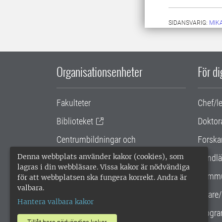
SIDANSVARIG:
MIK
Organisationsenheter
För d
Fakulteter
Chef/l
Biblioteket
Doktor
Centrumbildningar och
Forska
samarbetsprojekt
Denna webbplats använder kakor (cookies), som
Handlä
lagras i din webbläsare. Vissa kakor är nödvändiga
Gemensamma verksamhetsstödet
Kommu
för att webbplatsen ska fungera korrekt. Andra är
valbara.
SLU Holding
Lärare/
Hantera valbara kakor
Progra