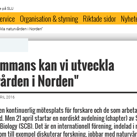
e på SLU
ervice
Organisation & styrning
Riktade sidor
Nyhet
kla naturvården i Norden"
ammans kan vi utveckla
ården i Norden"
RIL 2016
gen kontinuerlig mötesplats för forskare och de som arbeta
. Men 21 april startar en nordiskt avdelning (chapter) av 
iology (SCB). Det är en internationell förening, indelad i 
om till exempel diskuterar forskning, jobbar med naturvå