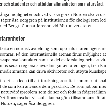
r och studenter och utbildar allmänheten om naturvård.
ånga möjligheter och vad vi ska göra i Norden ska vi di
, säger Åsa Berggren på institutionen för ekologi som lede
med Bengt-Gunnar Jonsson vid Mittuniversitetet.
rfarenheter
tarta en nordisk avdelning kom upp inför föreningens m
 somras. På den internationella arenan finns möjlighet 
apa nya kontakter samt ta del av forskning och aktivite
finns sedan regionala avdelningar av föreningen, tre i Eur
 medlemmarna kan driva aktiviteter och utbyta kunskape
tt det ska leda till att forskningsresultat kommer ut sn
ill de som kan använda dem praktiskt. De som jobbar me
 naturvårdsproblem som de ser och föda in frågeställning
Det finns mycket vi skulle kunna göra tillsammans för at
 Norden, säger Åsa Berggren.