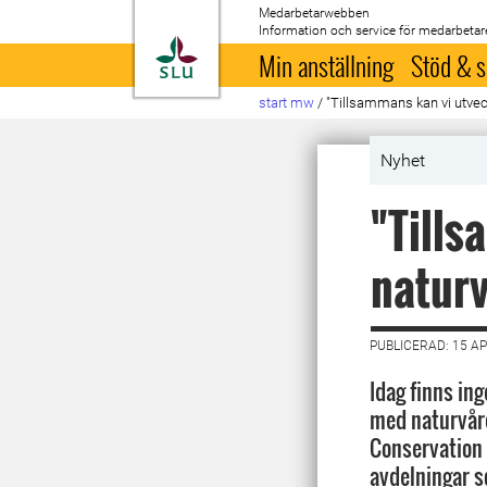
Medarbetarwebben
Information och service för medarbetar
Till startsida
Min anställning
Stöd & s
start mw
/
"Tillsammans kan vi utvec
Nyhet
"Tills
naturv
PUBLICERAD: 15 AP
Idag finns in
med naturvård
Conservation B
avdelningar s