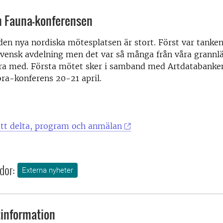
h Fauna-konferensen
 den nya nordiska mötesplatsen är stort. Först var tanken
 svensk avdelning men det var så många från våra grann
vara med. Första mötet sker i samband med Artdatabanke
ra-konferens 20-21 april.
t delta, program och anmälan
dor:
Externa nyheter
information