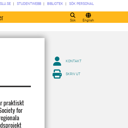
SLU.SE
STUDENTWEBB
BIBLIOTEK
SÖK PERSONAL
er
Sök
English
KONTAKT
SKRIV UT
r praktiskt
Society for
regionala
rdsprojekt