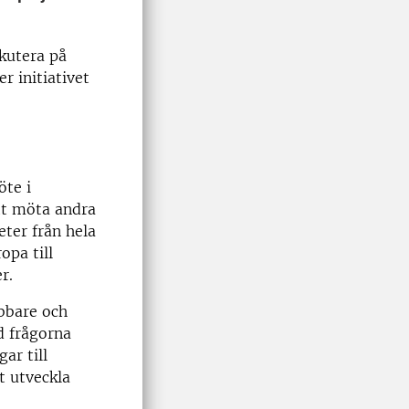
skutera på
r initiativet
öte i
att möta andra
ter från hela
opa till
r.
abbare och
d frågorna
ar till
t utveckla