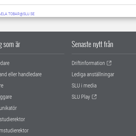
AELA.TOBAR@SLU.SE
ig som är
Senaste nytt från
edare
Driftinformation
and eller handledare
Lediga anställningar
re
SLU i media
ggare
SLU Play
nikatör
studierektor
mstudierektor