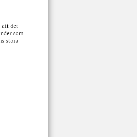
 att det
länder som
ns stora