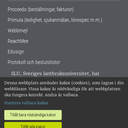
Proceedo (beställningar, fakturor)
Primula (ledighet, sjukanmälan, lönespec m.m.)
Webbmejl
ReachMee
Edusign
Protokoll och beslutslistor
SLU, Sveriges lantbruksuniversitet, har
verksamhet över hela Sverige. Huvudorter är
Denna webbplats använder kakor (cookies), som lagras i din
Alnarp, Uppsala och Umeå.
SLU är
webbläsare. Vissa kakor är nödvändiga för att webbplatsen
miljöcertifierat enligt ISO 14001. •
Telefon:
ska fungera korrekt. Andra är valbara.
018-67 10 00 • Org nr: 202100-2817 •
Om
Hantera valbara kakor
medarbetarwebben
•
SLU:s fakturaadress
•
Om SLU:s webbplatser
•
Vid KRIS
Tillåt bara nödvändiga kakor
•
Hantera kakor
•
Behandling av
Tillåt alla kakor