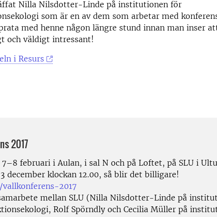
äffat Nilla Nilsdotter-Linde på institutionen för
onsekologi som är en av dem som arbetar med konferen
prata med henne någon längre stund innan man inser att
gt och väldigt intressant!
eln i Resurs
ens 2017
7–8 februari i Aulan, i sal N och på Loftet, på SLU i Ul
3 december klockan 12.00, så blir det billigare!
/vallkonferens-2017
 samarbete mellan SLU (Nilla Nilsdotter-Linde på institu
ionsekologi, Rolf Spörndly och Cecilia Müller på institu