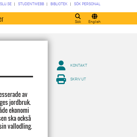
SLU.SE
STUDENTWEBB
BIBLIOTEK
SÖK PERSONAL
er
Sök
English
KONTAKT
SKRIV UT
resserade av
iges jordbruk.
både ekonomi
sen ska också
in vallodling.