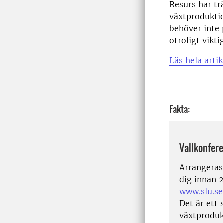
Resurs har tr
växtprodukti
behöver inte 
otroligt vikti
Läs hela artik
Fakta:
Vallkonfer
Arrangeras 
dig innan 2
www.slu.se
Det är ett
växtprodukt