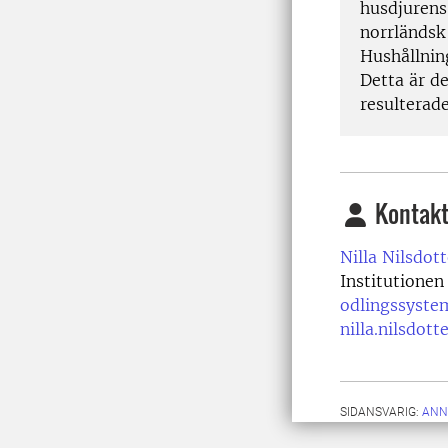
husdjurens
norrländsk
Hushållnin
Detta är de
resulterad
Kontakt
Nilla Nilsdot
Institutionen
odlingssyste
nilla.nilsdot
SIDANSVARIG:
ANN