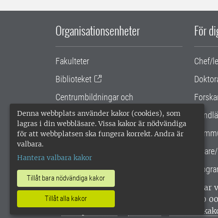
Organisationsenheter
För d
Fakulteter
Chef/l
Biblioteket
Doktor
Centrumbildningar och
Forska
samarbetsprojekt
Denna webbplats använder kakor (cookies), som
Handlä
lagras i din webbläsare. Vissa kakor är nödvändiga
Gemensamma verksamhetsstödet
Kommu
för att webbplatsen ska fungera korrekt. Andra är
valbara.
SLU Holding
Lärare/
Hantera valbara kakor
Progra
Tillåt bara nödvändiga kakor
SLU, Sveriges lantbruksuniversitet, har
Tillåt alla kakor
enligt ISO 14001. •
Telefon: 018-67 10 0
webbplatser
•
Vid KRIS
•
Hantera kak