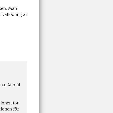
sen. Man
 vallodling är
tuna. Anmäl
tionen för
tionen för