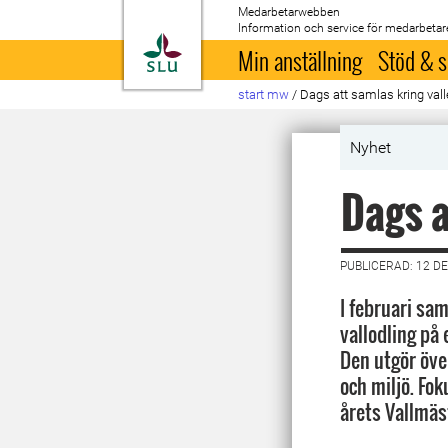
Medarbetarwebben
Information och service för medarbetar
Till startsida
Min anställning
Stöd & s
start mw
/
Dags att samlas kring val
Nyhet
Dags a
PUBLICERAD: 12 D
I februari sa
vallodling på 
Den utgör öve
och miljö. Fo
årets Vallmäs