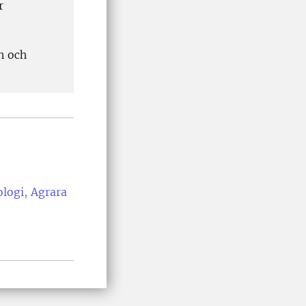
r
n och
ologi, Agrara