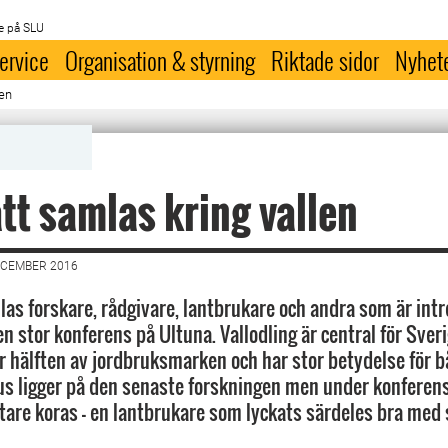
e på SLU
ervice
Organisation & styrning
Riktade sidor
Nyhet
len
tt samlas kring vallen
ECEMBER 2016
mlas forskare, rådgivare, lantbrukare och andra som är int
en stor konferens på Ultuna. Vallodling är central för Sver
r hälften av jordbruksmarken och har stor betydelse för 
kus ligger på den senaste forskningen men under konferen
tare koras – en lantbrukare som lyckats särdeles bra med s