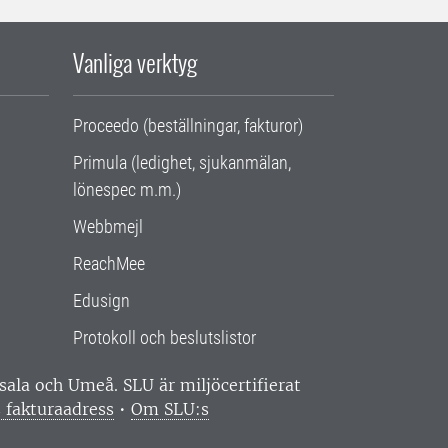
Vanliga verktyg
Proceedo (beställningar, fakturor)
Primula (ledighet, sjukanmälan,
lönespec m.m.)
Webbmejl
ReachMee
Edusign
Protokoll och beslutslistor
ppsala och Umeå.
SLU är miljöcertifierat
 fakturaadress
•
Om SLU:s