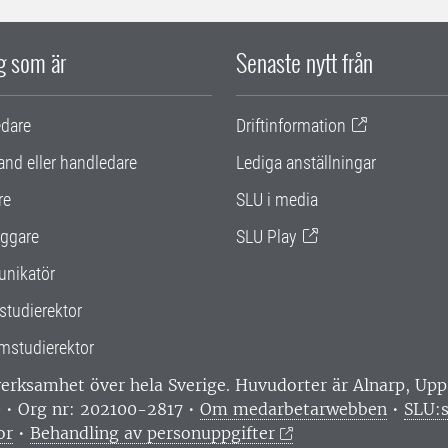
ig som är
Senaste nytt från
edare
Driftinformation
and eller handledare
Lediga anställningar
re
SLU i media
ggare
SLU Play
nikatör
studierektor
mstudierektor
 verksamhet över hela Sverige. Huvudorter är Alnarp, U
0 • Org nr: 202100-2817 •
Om medarbetarwebben
•
SLU:s
or
•
Behandling av personuppgifter