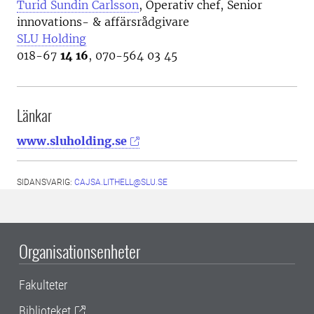
Turid Sundin Carlsson
, O
perativ chef, Senior
innovations- & affärsrådgivare
SLU Holding
018-67
14 16
, 070-564 03 45
Länkar
www.sluholding.se
SIDANSVARIG:
CAJSA.LITHELL@SLU.SE
Organisationsenheter
Fakulteter
Biblioteket