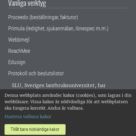
Vanliga verktyg
Proceedo (beställningar, fakturor)
Primula (ledighet, sjukanmälan, lönespec m.m.)
Webbmejl
ReachMee
Edusign
Protokoll och beslutslistor
SLU, Sveriges lantbruksuniversitet, har
verksamhet över hela Sverige. Huvudorter är
Denna webbplats använder kakor (cookies), som lagras i din
Alnarp, Uppsala och Umeå.
SLU är
webbläsare. Vissa kakor är nödvändiga för att webbplatsen
miljöcertifierat enligt ISO 14001. •
Telefon:
ska fungera korrekt. Andra är valbara.
018-67 10 00 • Org nr: 202100-2817 •
Om
Hantera valbara kakor
medarbetarwebben
•
SLU:s fakturaadress
•
Om SLU:s webbplatser
•
Vid KRIS
Tillåt bara nödvändiga kakor