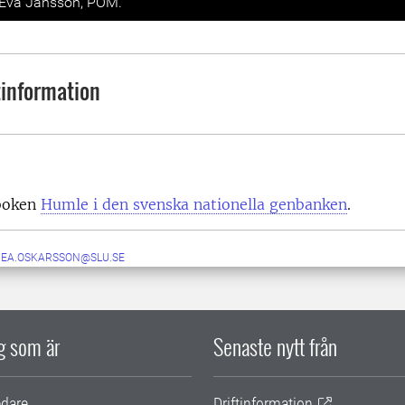
 Eva Jansson, POM.
information
boken
Humle i den svenska nationella genbanken
.
NEA.OSKARSSON@SLU.SE
ig som är
Senaste nytt från
edare
Driftinformation