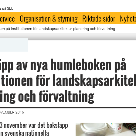
e på SLU
ervice
Organisation & styrning
Riktade sidor
Nyhet
 på institutionen för landskapsarkitektur, planering och förvaltning
äpp av nya humleboken på
utionen för landskapsarkite
ing och förvaltning
OVEMBER 2016
3 november var det boksläpp
en svenska nationella