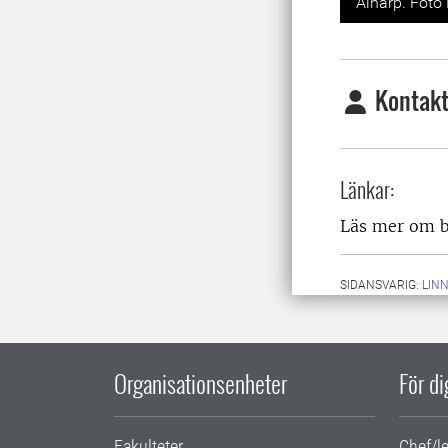
Alnarp. Foto
Kontakt
Länkar:
Läs mer om 
SIDANSVARIG:
LIN
Organisationsenheter
För d
Fakulteter
Chef/l