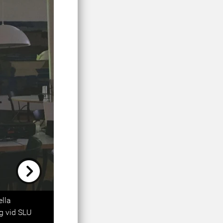
Next
ella
ng vid SLU