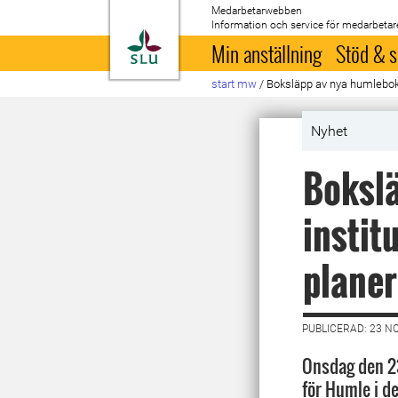
Medarbetarwebben
Information och service för medarbetar
Till startsida
Min anställning
Stöd & s
start mw
/
Boksläpp av nya humleboken
Nyhet
Boksl
instit
planer
PUBLICERAD: 23 N
Onsdag den 2
för Humle i d