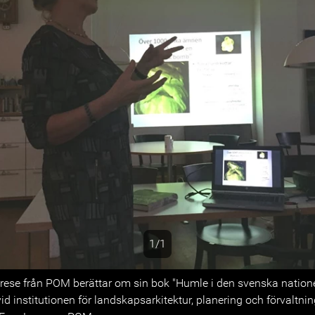
1/1
s
trese från POM berättar om sin bok "Humle i den svenska nation
d institutionen för landskapsarkitektur, planering och förvaltni