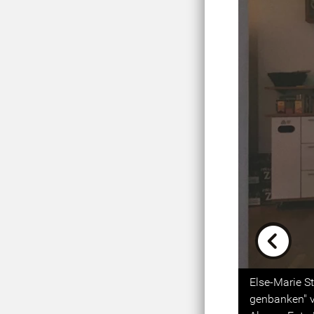
Previou
Else-Marie S
genbanken" vi