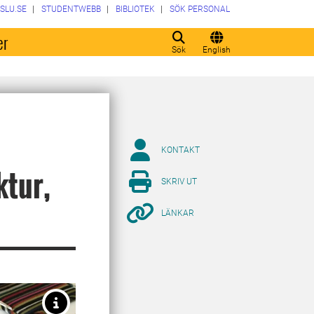
SLU.SE
STUDENTWEBB
BIBLIOTEK
SÖK PERSONAL
er
Sök
English
KONTAKT
ktur,
SKRIV UT
LÄNKAR