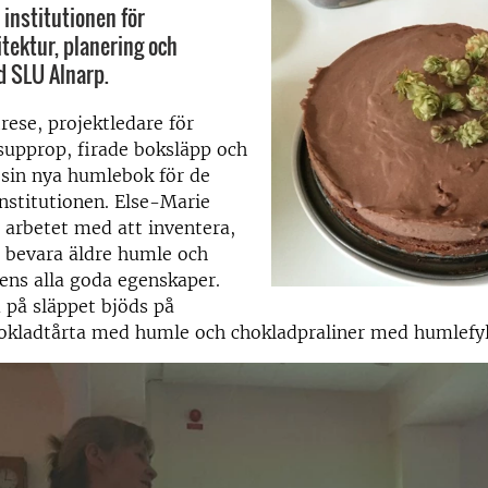
institutionen för
tektur, planering och
d SLU Alnarp.
rese, projektledare för
supprop, firade boksläpp och
 sin nya humlebok för de
institutionen. Else-Marie
arbetet med att inventera,
 bevara äldre humle och
ens alla goda egenskaper.
 på släppet bjöds på
kladtårta med humle och chokladpraliner med humlefyl