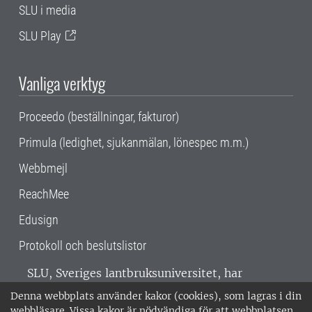
SLU i media
SLU Play
Vanliga verktyg
Proceedo (beställningar, fakturor)
Primula (ledighet, sjukanmälan, lönespec m.m.)
Webbmejl
ReachMee
Edusign
Protokoll och beslutslistor
SLU, Sveriges lantbruksuniversitet, har
verksamhet över hela Sverige. Huvudorter är
Denna webbplats använder kakor (cookies), som lagras i din
Alnarp, Uppsala och Umeå.
SLU är
webbläsare. Vissa kakor är nödvändiga för att webbplatsen