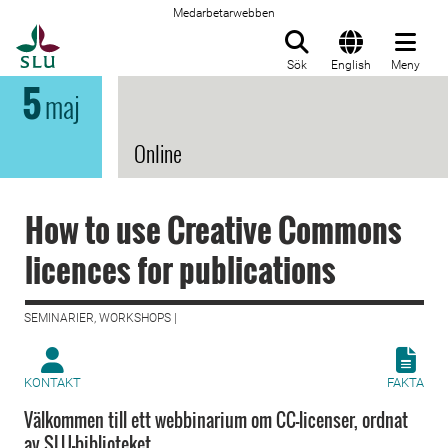
Medarbetarwebben
Till startsida
Sök
English
Meny
5
maj
Online
How to use Creative Commons
licences for publications
SEMINARIER, WORKSHOPS |
KONTAKT
FAKTA
Välkommen till ett webbinarium om CC-licenser, ordnat
av SLU-biblioteket.