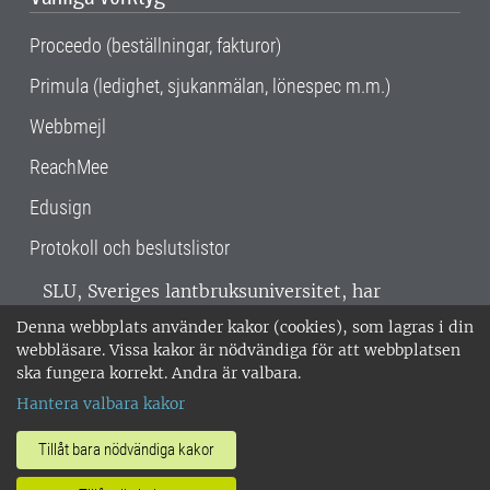
Proceedo (beställningar, fakturor)
Primula (ledighet, sjukanmälan, lönespec m.m.)
Webbmejl
ReachMee
Edusign
Protokoll och beslutslistor
SLU, Sveriges lantbruksuniversitet, har
verksamhet över hela Sverige. Huvudorter är
Denna webbplats använder kakor (cookies), som lagras i din
Alnarp, Uppsala och Umeå.
SLU är
webbläsare. Vissa kakor är nödvändiga för att webbplatsen
miljöcertifierat enligt ISO 14001. •
Telefon:
ska fungera korrekt. Andra är valbara.
018-67 10 00 • Org nr: 202100-2817 •
Om
Hantera valbara kakor
medarbetarwebben
•
SLU:s fakturaadress
•
Om SLU:s webbplatser
•
Vid KRIS
Tillåt bara nödvändiga kakor
•
Hantera kakor
•
Behandling av