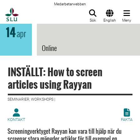
Medarbetarwebben
Till startsida
Sök
English
Meny
14
apr
Online
INSTÄLLT: How to screen
articles using Rayyan
SEMINARIER, WORKSHOPS |
KONTAKT
FAKTA
Screeningverktyget Rayyan kan vara till hjälp när du
screenar stora mängder artiklar för till exempel en