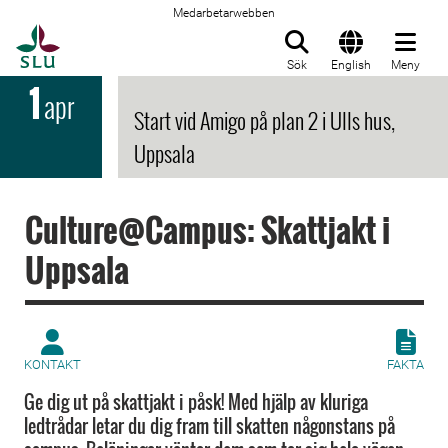
Medarbetarwebben
Till startsida
Sök
English
Meny
1
apr
Start vid Amigo på plan 2 i Ulls hus,
Uppsala
Culture@Campus: Skattjakt i
Uppsala
KONTAKT
FAKTA
Ge dig ut på skattjakt i påsk! Med hjälp av kluriga
ledtrådar letar du dig fram till skatten någonstans på