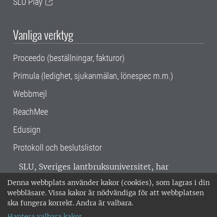
SLU Play
Vanliga verktyg
Proceedo (beställningar, fakturor)
Primula (ledighet, sjukanmälan, lönespec m.m.)
Webbmejl
ReachMee
Edusign
Protokoll och beslutslistor
SLU, Sveriges lantbruksuniversitet, har
verksamhet över hela Sverige. Huvudorter är
Denna webbplats använder kakor (cookies), som lagras i din
Alnarp, Uppsala och Umeå.
SLU är
webbläsare. Vissa kakor är nödvändiga för att webbplatsen
miljöcertifierat enligt ISO 14001. •
Telefon:
ska fungera korrekt. Andra är valbara.
018-67 10 00 • Org nr: 202100-2817 •
Om
Hantera valbara kakor