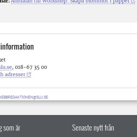
 här:
Anmälan till Workshop: Skapa blommor i papper
information
ket
lu.se
, 018-67 35 00
h adresser
-WEBBREDAKTIONEN@SLU.SE
ig som är
Senaste nytt från