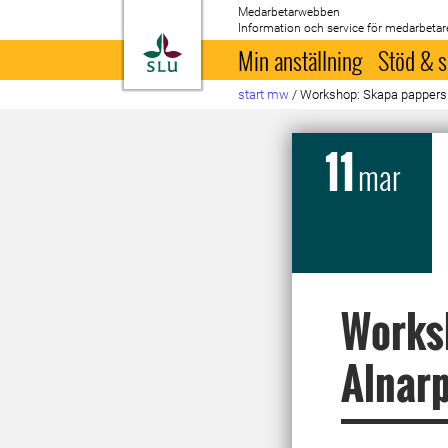
Medarbetarwebben
Information och service för medarbetar
Till startsida
Min anställning
Stöd & s
start mw
/
Workshop: Skapa pappers
11
mar
Works
Alnar