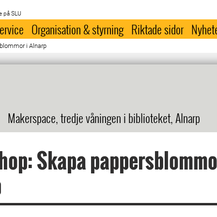
e på SLU
ervice
Organisation & styrning
Riktade sidor
Nyhet
blommor i Alnarp
Makerspace, tredje våningen i biblioteket, Alnarp
hop: Skapa pappersblommor
p