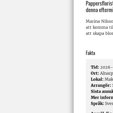
Pappersfloris
denna eftermi
Marina Nilss
att komma til
att skapa blo
Fakta
Tid:
2026-0
Ort:
Alnar
Lokal:
Make
Arrangör:
Sista anmä
Mer infor
Språk:
Sve