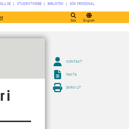
SLU.SE
STUDENTWEBB
BIBLIOTEK
SÖK PERSONAL
er
Sök
English
KONTAKT
FAKTA
SKRIV UT
 i