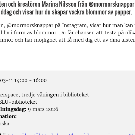
ten och kreatören Marina Nilsson från @mormorsknappar 
ddag och visar hur du skapar vackra blommor av papper.
on, @mormorsknappar på Instagram, visar hur man kan 
l liv i form av blommor. Du får chansen att testa på olik
mmor och har möjlighet att få med dig ett av dina alste
3-11 14:00 - 16:00
p
rspace, tredje våningen i biblioteket
SLU-biblioteket
lningsdag:
9 mars 2026
mation:
nska