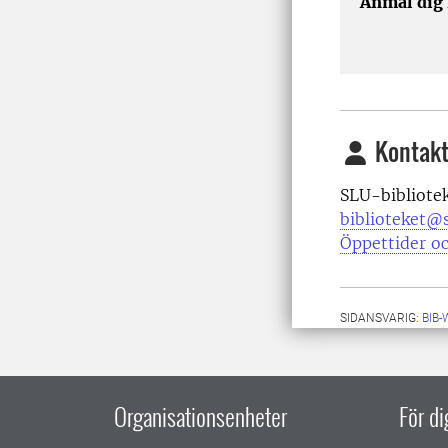
Anmäl dig
Kontakt
SLU-bibliote
biblioteket@s
Öppettider oc
SIDANSVARIG:
BIB
Organisationsenheter
För d