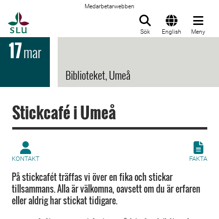
Medarbetarwebben
Till startsida
Sök
English
Meny
17
mar
Biblioteket, Umeå
Stickcafé i Umeå
KONTAKT
FAKTA
På stickcafét träffas vi över en fika och stickar
tillsammans. Alla är välkomna, oavsett om du är erfaren
eller aldrig har stickat tidigare.