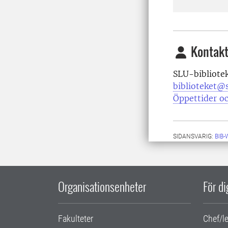
Kontakt
SLU-bibliote
biblioteket@s
Öppettider oc
SIDANSVARIG:
BIB
Organisationsenheter
För d
Fakulteter
Chef/l