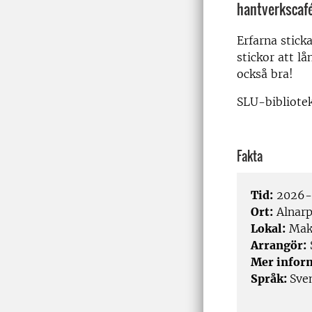
hantverkscafé
Erfarna stick
stickor att l
också bra!
SLU-bibliotek
Fakta
Tid:
2026-0
Ort:
Alnar
Lokal:
Make
Arrangör:
Mer infor
Språk:
Sve