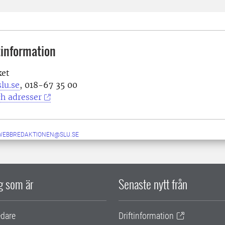
information
ket
lu.se
, 018-67 35 00
h adresser
-WEBBREDAKTIONEN@SLU.SE
ig som är
Senaste nytt från
edare
Driftinformation