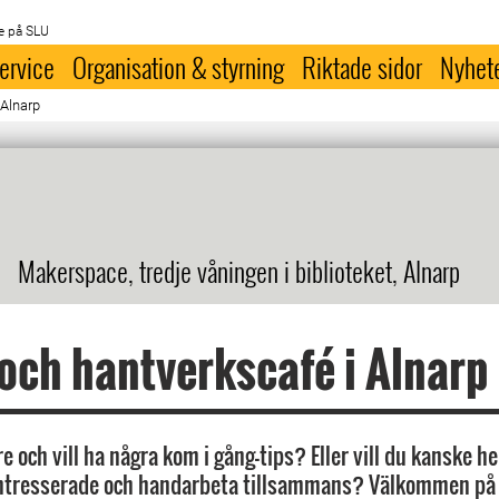
e på SLU
ervice
Organisation & styrning
Riktade sidor
Nyhet
 Alnarp
Makerspace, tredje våningen i biblioteket, Alnarp
 och hantverkscafé i Alnarp
e och vill ha några kom i gång-tips? Eller vill du kanske he
intresserade och handarbeta tillsammans? Välkommen på 