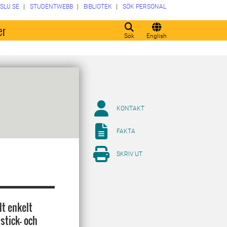
SLU.SE
STUDENTWEBB
BIBLIOTEK
SÖK PERSONAL
er
Sök
English
KONTAKT
FAKTA
SKRIV UT
lt enkelt
stick- och