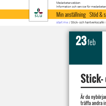
Medarbetarwebben
Information och service för medarbetar
Till startsida
Min anställning
Stöd & s
start mw
/
Stick- och hantverkscafé i
23
feb
Stick-
Är du nybörjar
träffa andra 