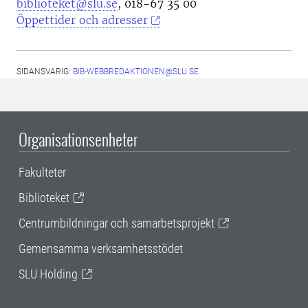
biblioteket@slu.se
, 018-67 35 00
Öppettider och adresser
SIDANSVARIG:
BIB-WEBBREDAKTIONEN@SLU.SE
Organisationsenheter
Fakulteter
Biblioteket
Centrumbildningar och samarbetsprojekt
Gemensamma verksamhetsstödet
SLU Holding