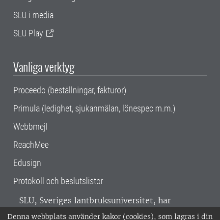
SLU i media
SLU Play
Vanliga verktyg
Proceedo (beställningar, fakturor)
Primula (ledighet, sjukanmälan, lönespec m.m.)
Webbmejl
ReachMee
Edusign
Protokoll och beslutslistor
SLU, Sveriges lantbruksuniversitet, har
verksamhet över hela Sverige. Huvudorter är
Denna webbplats använder kakor (cookies), som lagras i din