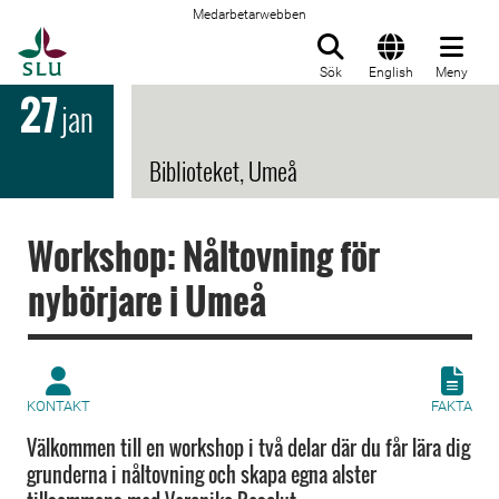
Medarbetarwebben
Till startsida
Sök
English
Meny
27
jan
Biblioteket, Umeå
Workshop: Nåltovning för
nybörjare i Umeå
KONTAKT
FAKTA
Välkommen till en workshop i två delar där du får lära dig
grunderna i nåltovning och skapa egna alster