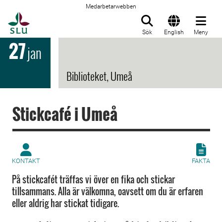
Medarbetarwebben
Till startsida
Sök
English
Meny
27
jan
Biblioteket, Umeå
Stickcafé i Umeå
KONTAKT
FAKTA
På stickcafét träffas vi över en fika och stickar
tillsammans. Alla är välkomna, oavsett om du är erfaren
eller aldrig har stickat tidigare.